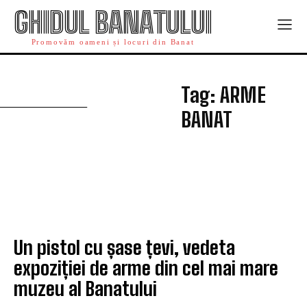
GHIDUL BANATULUI
Promovăm oameni și locuri din Banat
A
Tag:
ARME
BANAT
Un pistol cu șase țevi, vedeta
expoziției de arme din cel mai mare
muzeu al Banatului