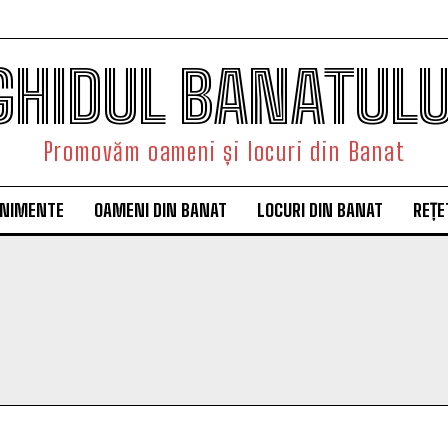
GHIDUL BANATULU
Promovăm oameni și locuri din Banat
ENIMENTE
OAMENI DIN BANAT
LOCURI DIN BANAT
REȚE