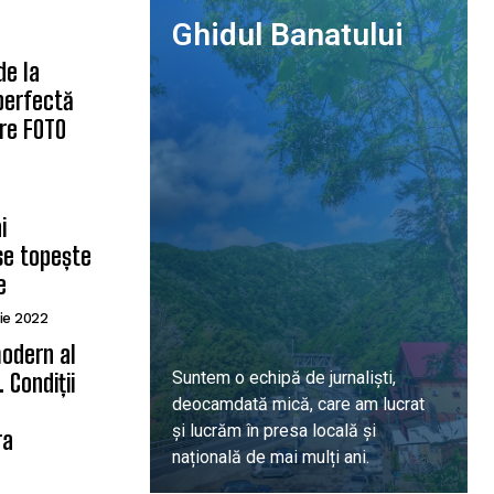
Ghidul Banatului
de la
 perfectă
are FOTO
i
se topește
e
ie 2022
odern al
Suntem o echipă de jurnaliști,
 Condiții
deocamdată mică, care am lucrat
ă
și lucrăm în presa locală și
ra
națională de mai mulți ani.