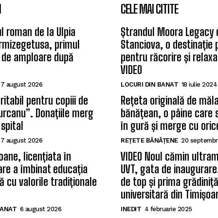
I
CELE MAI CITITE
l roman de la Ulpia
Ștrandul Moora Legacy 
rmizegetusa, primul
Stanciova, o destinație
 de amploare după
pentru răcorire și relax
VIDEO
7 august 2026
LOCURI DIN BANAT
18 iulie 2024
itabil pentru copiii de
Rețeta originală de măla
Țurcanu”. Donațiile merg
bănățean, o pâine care 
 spital
în gură și merge cu oric
7 august 2026
REȚETE BĂNĂȚENE
20 septembr
oane, licențiata în
VIDEO Noul cămin ultram
care a îmbinat educația
UVT, gata de inaugurare.
 cu valorile tradiționale
de top și prima grădiniț
universitară din Timișoa
BANAT
6 august 2026
INEDIT
4 februarie 2025