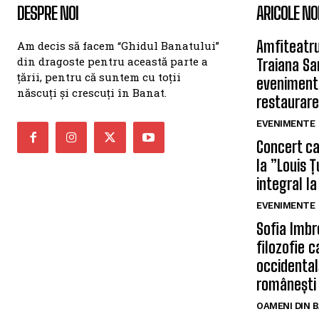
DESPRE NOI
ARICOLE NO
Amfiteatru
Am decis să facem “Ghidul Banatului”
din dragoste pentru această parte a
Traiana Sa
țării, pentru că suntem cu toții
eveniment
născuți și crescuți în Banat.
restaurare
EVENIMENTE
Concert car
la ”Louis 
integral la
EVENIMENTE
Sofia Imbr
filozofie 
occidentală
românești
OAMENI DIN 