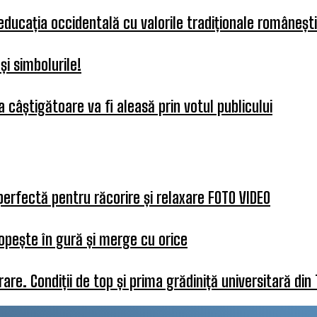
 educația occidentală cu valorile tradiționale românești
i simbolurile!
 câștigătoare va fi aleasă prin votul publicului
perfectă pentru răcorire și relaxare FOTO VIDEO
opește în gură și merge cu orice
re. Condiții de top și prima grădiniță universitară din