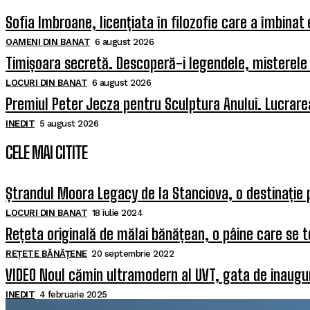
Sofia Imbroane, licențiata în filozofie care a îmbinat
OAMENI DIN BANAT
6 august 2026
Timișoara secretă. Descoperă-i legendele, misterele ș
LOCURI DIN BANAT
6 august 2026
Premiul Peter Jecza pentru Sculptura Anului. Lucrarea
INEDIT
5 august 2026
CELE MAI CITITE
Ștrandul Moora Legacy de la Stanciova, o destinație 
LOCURI DIN BANAT
18 iulie 2024
Rețeta originală de mălai bănățean, o pâine care se t
REȚETE BĂNĂȚENE
20 septembrie 2022
VIDEO Noul cămin ultramodern al UVT, gata de inaugura
INEDIT
4 februarie 2025