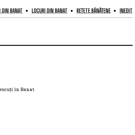
 DIN BANAT
LOCURI DIN BANAT
REȚETE BĂNĂȚENE
INEDIT
escuți în Banat.