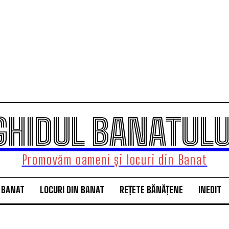
GHIDUL BANATULU
Promovăm oameni și locuri din Banat
 BANAT
LOCURI DIN BANAT
REȚETE BĂNĂȚENE
INEDIT