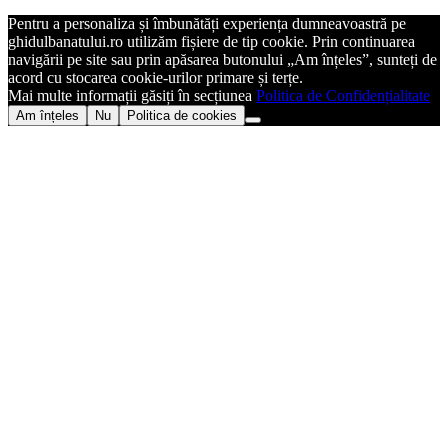
Pentru a personaliza și îmbunătăți experiența dumneavoastră pe
ghidulbanatului.ro utilizăm fișiere de tip cookie. Prin continuarea
navigării pe site sau prin apăsarea butonului „Am înțeles”, sunteți de
acord cu stocarea cookie-urilor primare și terțe.
Mai multe informații găsiți în secțiunea
Politica de Confidențialitate
Am înțeles
Nu
Politica de cookies