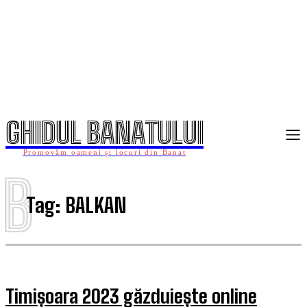
GHIDUL BANATULUI
Promovăm oameni și locuri din Banat
B
Tag:
BALKAN
Timișoara 2023 găzduiește online