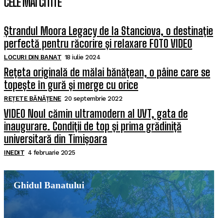
CELE MAI CITITE
Ștrandul Moora Legacy de la Stanciova, o destinație
perfectă pentru răcorire și relaxare FOTO VIDEO
LOCURI DIN BANAT
18 iulie 2024
Rețeta originală de mălai bănățean, o pâine care se
topește în gură și merge cu orice
REȚETE BĂNĂȚENE
20 septembrie 2022
VIDEO Noul cămin ultramodern al UVT, gata de
inaugurare. Condiții de top și prima grădiniță
universitară din Timișoara
INEDIT
4 februarie 2025
Ghidul Banatului