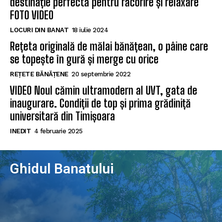
destinație perfectă pentru răcorire și relaxare
FOTO VIDEO
LOCURI DIN BANAT
18 iulie 2024
Rețeta originală de mălai bănățean, o pâine care
se topește în gură și merge cu orice
REȚETE BĂNĂȚENE
20 septembrie 2022
VIDEO Noul cămin ultramodern al UVT, gata de
inaugurare. Condiții de top și prima grădiniță
universitară din Timișoara
INEDIT
4 februarie 2025
Ghidul Banatului