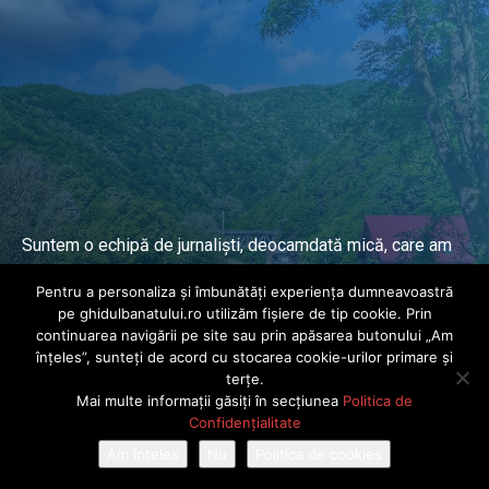
Suntem o echipă de jurnaliști, deocamdată mică, care am
lucrat și lucrăm în presa locală și națională de mai mulți
Pentru a personaliza și îmbunătăți experiența dumneavoastră
ani.
pe ghidulbanatului.ro utilizăm fișiere de tip cookie. Prin
continuarea navigării pe site sau prin apăsarea butonului „Am
înțeles”, sunteți de acord cu stocarea cookie-urilor primare și
DESPRE PROIECT
terțe.
Mai multe informații găsiți în secțiunea
Politica de
© Ghidul Banatului 2025. Toate drepturile rezervate · Dezvoltat de
Confidențialitate
Power Media FX
Am înțeles
Nu
Politica de cookies