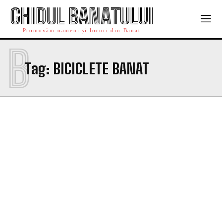
GHIDUL BANATULUI
Promovăm oameni și locuri din Banat
B
Tag:
BICICLETE BANAT