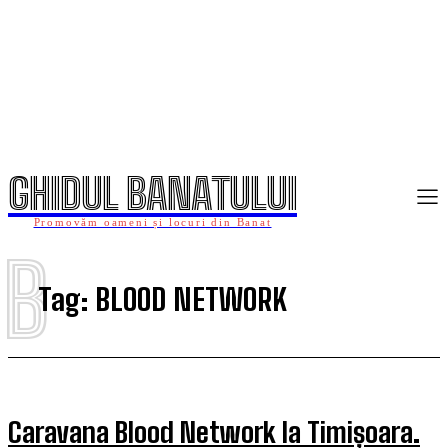
GHIDUL BANATULUI
Promovăm oameni și locuri din Banat
B
Tag:
BLOOD NETWORK
Caravana Blood Network la Timișoara.