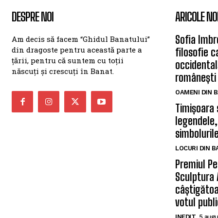
DESPRE NOI
ARICOLE NO
Sofia Imbr
Am decis să facem “Ghidul Banatului”
din dragoste pentru această parte a
filosofie 
țării, pentru că suntem cu toții
occidentală
născuți și crescuți în Banat.
românești
OAMENI DIN 
Timișoara 
legendele,
simbolurile
LOCURI DIN 
Premiul Pe
Sculptura 
câștigătoa
votul publi
INEDIT
5 augu