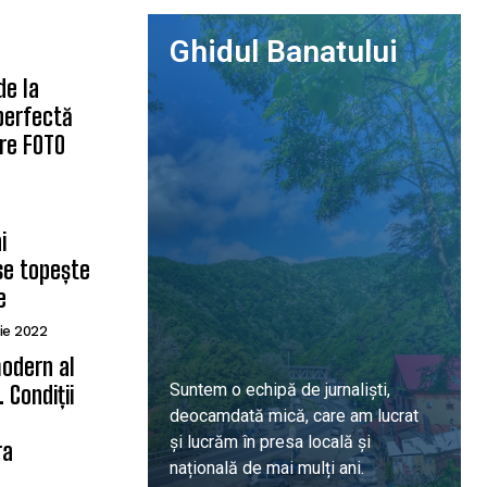
Ghidul Banatului
de la
 perfectă
are FOTO
i
se topește
e
ie 2022
odern al
Suntem o echipă de jurnaliști,
 Condiții
deocamdată mică, care am lucrat
ă
și lucrăm în presa locală și
ra
națională de mai mulți ani.