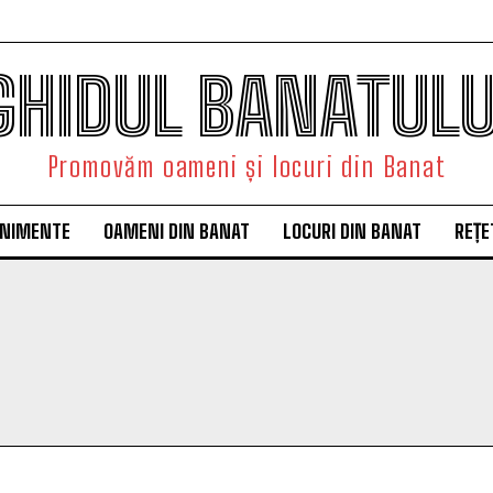
GHIDUL BANATULU
Promovăm oameni și locuri din Banat
ENIMENTE
OAMENI DIN BANAT
LOCURI DIN BANAT
REȚE