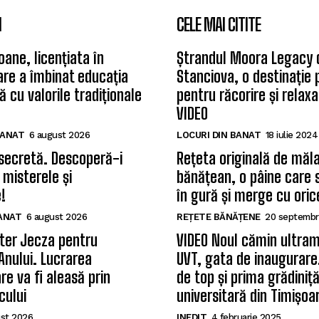
I
CELE MAI CITITE
oane, licențiata în
Ștrandul Moora Legacy 
care a îmbinat educația
Stanciova, o destinație
 cu valorile tradiționale
pentru răcorire și relax
VIDEO
BANAT
6 august 2026
LOCURI DIN BANAT
18 iulie 2024
secretă. Descoperă-i
Rețeta originală de măla
 misterele și
bănățean, o pâine care 
!
în gură și merge cu oric
BANAT
6 august 2026
REȚETE BĂNĂȚENE
20 septembr
ter Jecza pentru
VIDEO Noul cămin ultram
Anului. Lucrarea
UVT, gata de inaugurare.
re va fi aleasă prin
de top și prima grădiniț
cului
universitară din Timișoa
st 2026
INEDIT
4 februarie 2025