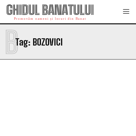
GHIDUL BANATULUI
Promovăm oameni și locuri din Banat
B
Tag:
BOZOVICI