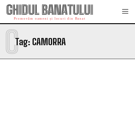
GHIDUL BANATULUI
Promovăm oameni și locuri din Banat
C
Tag:
CAMORRA