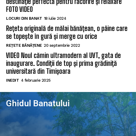
destinație perfectă pentru răcorire și relaxare
FOTO VIDEO
LOCURI DIN BANAT
18 iulie 2024
Rețeta originală de mălai bănățean, o pâine care
se topește în gură și merge cu orice
REȚETE BĂNĂȚENE
20 septembrie 2022
VIDEO Noul cămin ultramodern al UVT, gata de
inaugurare. Condiții de top și prima grădiniță
universitară din Timișoara
INEDIT
4 februarie 2025
Ghidul Banatului