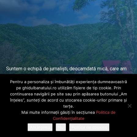
Suntem o echipă de jurnaliști, deocamdată mică, care am
lucrat și lucrăm în presa locală și națională de mai mulți
Pentru a personaliza și îmbunătăți experiența dumneavoastră
ani.
pe ghidulbanatului.ro utilizăm fișiere de tip cookie. Prin
continuarea navigării pe site sau prin apăsarea butonului „Am
înțeles”, sunteți de acord cu stocarea cookie-urilor primare și
DESPRE PROIECT
terțe.
Mai multe informații găsiți în secțiunea
Politica de
© Ghidul Banatului 2025. Toate drepturile rezervate · Dezvoltat de
Confidențialitate
Power Media FX
Am înțeles
Nu
Politica de cookies