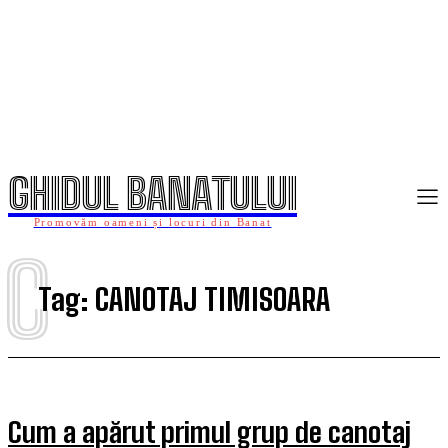
GHIDUL BANATULUI
Promovăm oameni și locuri din Banat
C
Tag:
CANOTAJ TIMISOARA
Cum a apărut primul grup de canotaj