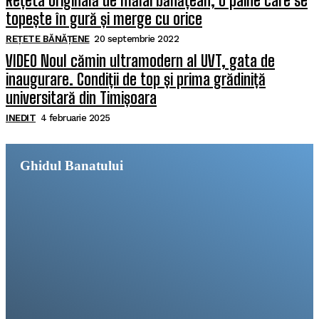
Rețeta originală de mălai bănățean, o pâine care se
topește în gură și merge cu orice
REȚETE BĂNĂȚENE
20 septembrie 2022
VIDEO Noul cămin ultramodern al UVT, gata de
inaugurare. Condiții de top și prima grădiniță
universitară din Timișoara
INEDIT
4 februarie 2025
Ghidul Banatului