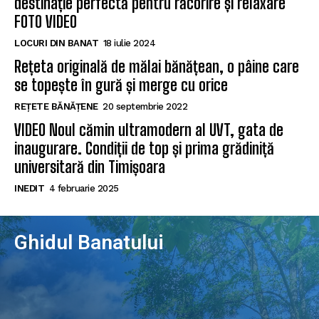
destinație perfectă pentru răcorire și relaxare
FOTO VIDEO
LOCURI DIN BANAT
18 iulie 2024
Rețeta originală de mălai bănățean, o pâine care
se topește în gură și merge cu orice
REȚETE BĂNĂȚENE
20 septembrie 2022
VIDEO Noul cămin ultramodern al UVT, gata de
inaugurare. Condiții de top și prima grădiniță
universitară din Timișoara
INEDIT
4 februarie 2025
Ghidul Banatului