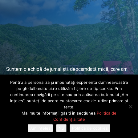
Suntem o echipă de jurnaliști, deocamdată mică, care am
lucrat și lucrăm în presa locală și națională de mai mulți
Pentru a personaliza și îmbunătăți experiența dumneavoastră
ani.
pe ghidulbanatului.ro utilizăm fișiere de tip cookie. Prin
continuarea navigării pe site sau prin apăsarea butonului „Am
înțeles”, sunteți de acord cu stocarea cookie-urilor primare și
DESPRE PROIECT
terțe.
Mai multe informații găsiți în secțiunea
Politica de
© Ghidul Banatului 2025. Toate drepturile rezervate · Dezvoltat de
Confidențialitate
Power Media FX
Am înțeles
Nu
Politica de cookies