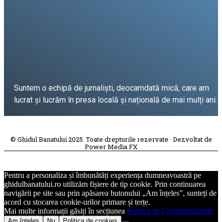
Suntem o echipă de jurnaliști, deocamdată mică, care am
lucrat și lucrăm în presa locală și națională de mai mulți ani.
DESPRE PROIECT
© Ghidul Banatului 2025. Toate drepturile rezervate · Dezvoltat de
Power Media FX
Pentru a personaliza și îmbunătăți experiența dumneavoastră pe
ghidulbanatului.ro utilizăm fișiere de tip cookie. Prin continuarea
navigării pe site sau prin apăsarea butonului „Am înțeles”, sunteți de
acord cu stocarea cookie-urilor primare și terțe.
Mai multe informații găsiți în secțiunea
Politica de Confidențialitate
Am înțeles
Nu
Politica de cookies