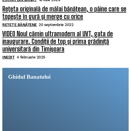
Rețeta originală de mălai bănățean, o pâine care se
topește în gură și merge cu orice
REȚETE BĂNĂȚENE
20 septembrie 2022
VIDEO Noul cămin ultramodern al UVT, gata de
inaugurare. Condiții de top și prima grădiniță
universitară din Timișoara
INEDIT
4 februarie 2025
Ghidul Banatului