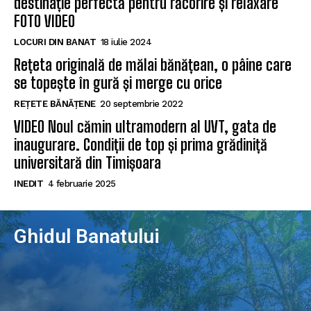
destinație perfectă pentru răcorire și relaxare
FOTO VIDEO
LOCURI DIN BANAT
18 iulie 2024
Rețeta originală de mălai bănățean, o pâine care
se topește în gură și merge cu orice
REȚETE BĂNĂȚENE
20 septembrie 2022
VIDEO Noul cămin ultramodern al UVT, gata de
inaugurare. Condiții de top și prima grădiniță
universitară din Timișoara
INEDIT
4 februarie 2025
Ghidul Banatului