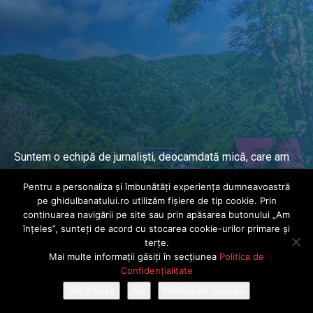
Suntem o echipă de jurnaliști, deocamdată mică, care am
lucrat și lucrăm în presa locală și națională de mai mulți
Pentru a personaliza și îmbunătăți experiența dumneavoastră
ani.
pe ghidulbanatului.ro utilizăm fișiere de tip cookie. Prin
continuarea navigării pe site sau prin apăsarea butonului „Am
înțeles”, sunteți de acord cu stocarea cookie-urilor primare și
DESPRE PROIECT
terțe.
Mai multe informații găsiți în secțiunea
Politica de
© Ghidul Banatului 2025. Toate drepturile rezervate · Dezvoltat de
Confidențialitate
Power Media FX
Am înțeles
Nu
Politica de cookies