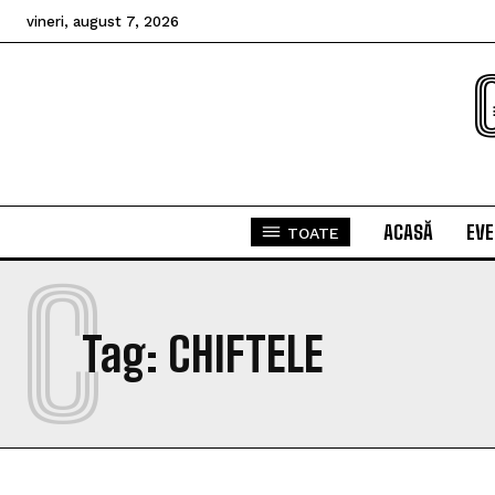
vineri, august 7, 2026
ACASĂ
EV
TOATE
C
Tag:
CHIFTELE