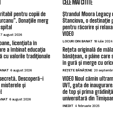
I
CELE MAI CITITE
itabil pentru copiii de
Ștrandul Moora Legacy 
Țurcanu”. Donațiile merg
Stanciova, o destinație
 spital
pentru răcorire și relax
VIDEO
7 august 2026
LOCURI DIN BANAT
18 iulie 2024
oane, licențiata în
care a îmbinat educația
Rețeta originală de măla
 cu valorile tradiționale
bănățean, o pâine care 
în gură și merge cu oric
BANAT
6 august 2026
REȚETE BĂNĂȚENE
20 septembr
secretă. Descoperă-i
VIDEO Noul cămin ultram
 misterele și
UVT, gata de inaugurare.
!
de top și prima grădiniț
universitară din Timișoa
BANAT
6 august 2026
INEDIT
4 februarie 2025