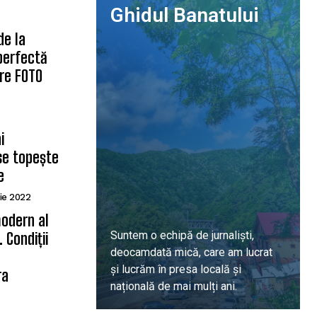
Ghidul Banatului
de la
 perfectă
are FOTO
i
se topește
e
ie 2022
odern al
Suntem o echipă de jurnaliști,
 Condiții
deocamdată mică, care am lucrat
ă
și lucrăm în presa locală și
ra
națională de mai mulți ani.