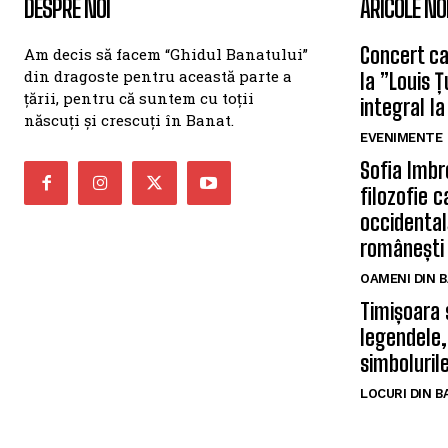
DESPRE NOI
ARICOLE NO
Concert car
Am decis să facem “Ghidul Banatului”
din dragoste pentru această parte a
la ”Louis 
țării, pentru că suntem cu toții
integral la
născuți și crescuți în Banat.
EVENIMENTE
Sofia Imbr
filozofie 
occidentală
românești
OAMENI DIN 
Timișoara 
legendele,
simbolurile
LOCURI DIN 