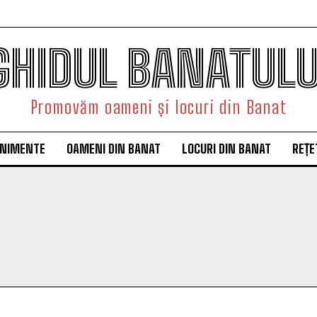
GHIDUL BANATULU
Promovăm oameni și locuri din Banat
ENIMENTE
OAMENI DIN BANAT
LOCURI DIN BANAT
REȚE