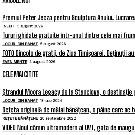
Premiul Peter Jecza pentru Sculptura Anului. Lucrarea
INEDIT
5 august 2026
Tururi ghidate gratuite într-unul dintre cele mai fr
LOCURI DIN BANAT
5 august 2026
FOTO Dincolo de gratii, de Ziua Timișoarei. Deținuții au
EVENIMENTE
4 august 2026
CELE MAI CITITE
Ștrandul Moora Legacy de la Stanciova, o destinație 
LOCURI DIN BANAT
18 iulie 2024
Rețeta originală de mălai bănățean, o pâine care se t
REȚETE BĂNĂȚENE
20 septembrie 2022
VIDEO Noul cămin ultramodern al UVT, gata de inaugura