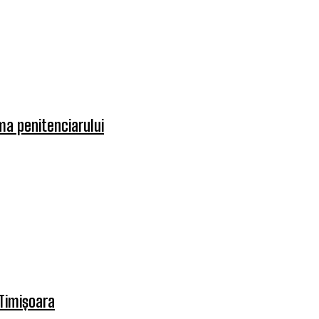
rma penitenciarului
 Timișoara