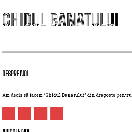
GHIDUL BANATULUI
DESPRE NOI
Am decis să facem “Ghidul Banatului” din dragoste pentru ac
ARICOLE NOI