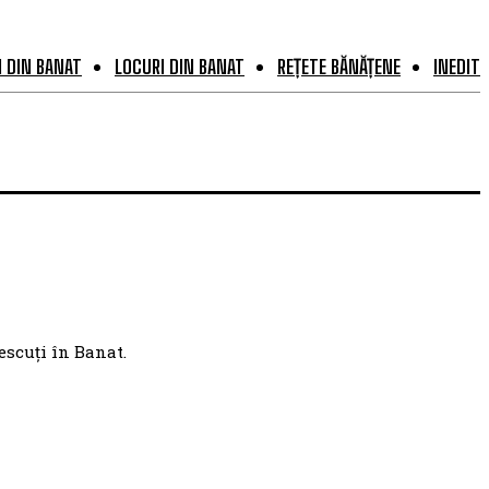
 DIN BANAT
LOCURI DIN BANAT
REȚETE BĂNĂȚENE
INEDIT
escuți în Banat.