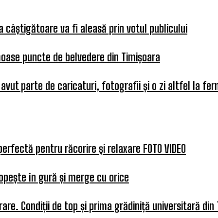
 câștigătoare va fi aleasă prin votul publicului
umoase puncte de belvedere din Timișoara
 avut parte de caricaturi, fotografii și o zi altfel la fe
perfectă pentru răcorire și relaxare FOTO VIDEO
opește în gură și merge cu orice
re. Condiții de top și prima grădiniță universitară din