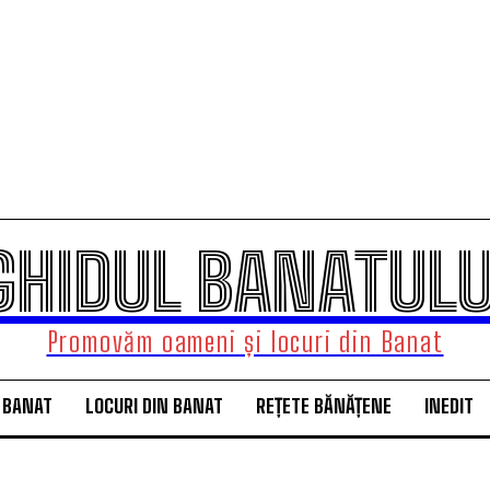
GHIDUL BANATULU
Promovăm oameni și locuri din Banat
 BANAT
LOCURI DIN BANAT
REȚETE BĂNĂȚENE
INEDIT