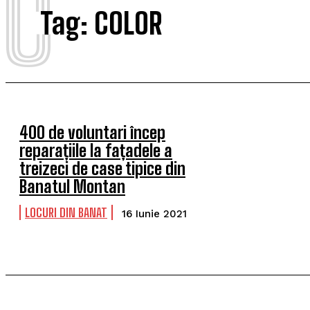
C
Tag:
COLOR
400 de voluntari încep
reparațiile la fațadele a
treizeci de case tipice din
Banatul Montan
LOCURI DIN BANAT
16 Iunie 2021