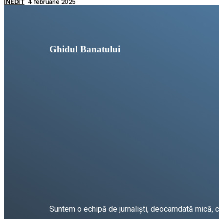
INEDIT
4 februarie 2025
Ghidul Banatului
Suntem o echipă de jurnaliști, deocamdată mică, car