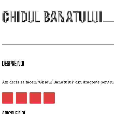
GHIDUL BANATULUI
DESPRE NOI
Am decis să facem “Ghidul Banatului” din dragoste pentru ac
ARICOLE NOI