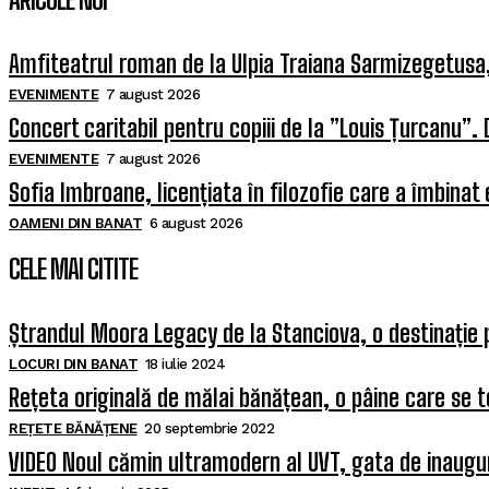
Amfiteatrul roman de la Ulpia Traiana Sarmizegetus
EVENIMENTE
7 august 2026
Concert caritabil pentru copiii de la ”Louis Țurcanu”. 
EVENIMENTE
7 august 2026
Sofia Imbroane, licențiata în filozofie care a îmbinat
OAMENI DIN BANAT
6 august 2026
CELE MAI CITITE
Ștrandul Moora Legacy de la Stanciova, o destinație 
LOCURI DIN BANAT
18 iulie 2024
Rețeta originală de mălai bănățean, o pâine care se t
REȚETE BĂNĂȚENE
20 septembrie 2022
VIDEO Noul cămin ultramodern al UVT, gata de inaugura