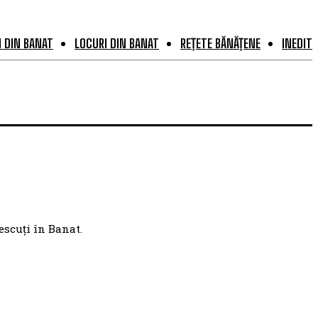
 DIN BANAT
LOCURI DIN BANAT
REȚETE BĂNĂȚENE
INEDIT
escuți în Banat.