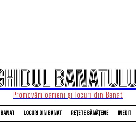
GHIDUL BANATULU
Promovăm oameni și locuri din Banat
 BANAT
LOCURI DIN BANAT
REȚETE BĂNĂȚENE
INEDIT