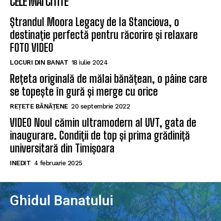
CELE MAI CITITE
Ștrandul Moora Legacy de la Stanciova, o
destinație perfectă pentru răcorire și relaxare
FOTO VIDEO
LOCURI DIN BANAT
18 iulie 2024
Rețeta originală de mălai bănățean, o pâine care
se topește în gură și merge cu orice
REȚETE BĂNĂȚENE
20 septembrie 2022
VIDEO Noul cămin ultramodern al UVT, gata de
inaugurare. Condiții de top și prima grădiniță
universitară din Timișoara
INEDIT
4 februarie 2025
Ghidul Banatului