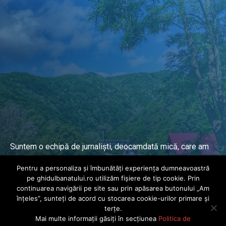
Suntem o echipă de jurnaliști, deocamdată mică, care am
lucrat și lucrăm în presa locală și națională de mai mulți
Pentru a personaliza și îmbunătăți experiența dumneavoastră
ani.
pe ghidulbanatului.ro utilizăm fișiere de tip cookie. Prin
continuarea navigării pe site sau prin apăsarea butonului „Am
înțeles”, sunteți de acord cu stocarea cookie-urilor primare și
DESPRE PROIECT
terțe.
Mai multe informații găsiți în secțiunea
Politica de