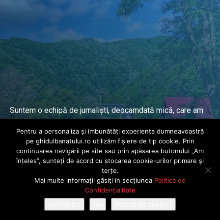
Suntem o echipă de jurnaliști, deocamdată mică, care am
lucrat și lucrăm în presa locală și națională de mai mulți
Pentru a personaliza și îmbunătăți experiența dumneavoastră
ani.
pe ghidulbanatului.ro utilizăm fișiere de tip cookie. Prin
continuarea navigării pe site sau prin apăsarea butonului „Am
înțeles”, sunteți de acord cu stocarea cookie-urilor primare și
DESPRE PROIECT
terțe.
Mai multe informații găsiți în secțiunea
Politica de
© Ghidul Banatului 2025. Toate drepturile rezervate · Dezvoltat de
Confidențialitate
Power Media FX
Am înțeles
Nu
Politica de cookies