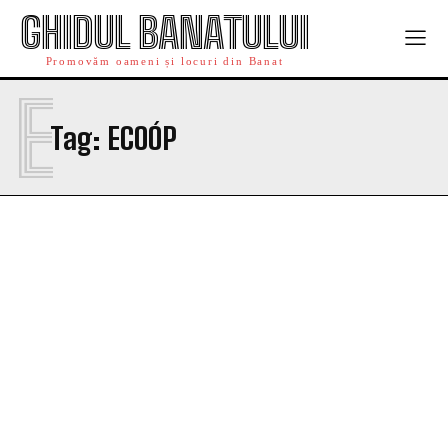
GHIDUL BANATULUI
Promovăm oameni și locuri din Banat
E
Tag:
ECOÓP