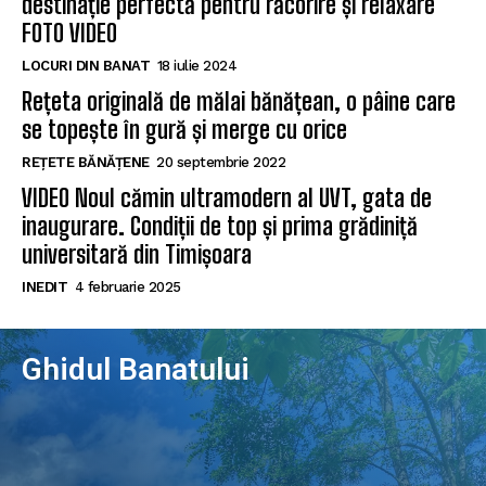
destinație perfectă pentru răcorire și relaxare
FOTO VIDEO
LOCURI DIN BANAT
18 iulie 2024
Rețeta originală de mălai bănățean, o pâine care
se topește în gură și merge cu orice
REȚETE BĂNĂȚENE
20 septembrie 2022
VIDEO Noul cămin ultramodern al UVT, gata de
inaugurare. Condiții de top și prima grădiniță
universitară din Timișoara
INEDIT
4 februarie 2025
Ghidul Banatului