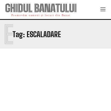
GHIDUL BANATULUI
Promovăm oameni și locuri din Banat
E
Tag:
ESCALADARE