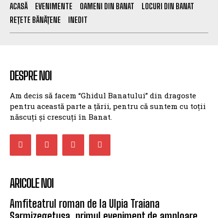
ACASĂ
EVENIMENTE
OAMENI DIN BANAT
LOCURI DIN BANAT
REȚETE BĂNĂȚENE
INEDIT
DESPRE NOI
Am decis să facem “Ghidul Banatului” din dragoste
pentru această parte a țării, pentru că suntem cu toții
născuți și crescuți în Banat.
ARICOLE NOI
Amfiteatrul roman de la Ulpia Traiana
Sarmizegetusa, primul eveniment de amploare