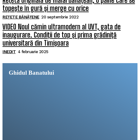
Rețeta originală de mălai bănățean, o pâine care se
topește în gură și merge cu orice
REȚETE BĂNĂȚENE
20 septembrie 2022
VIDEO Noul cămin ultramodern al UVT, gata de
inaugurare. Condiții de top și prima grădiniță
universitară din Timișoara
INEDIT
4 februarie 2025
Ghidul Banatului