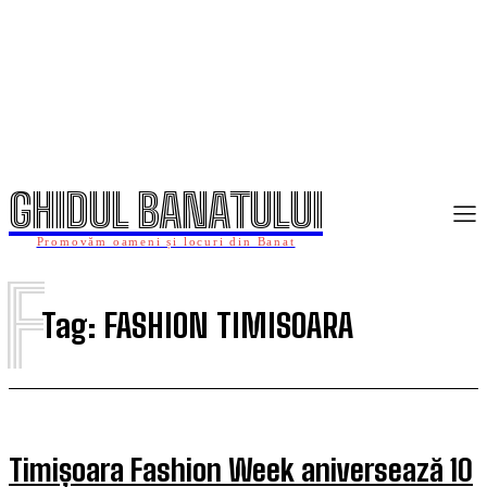
GHIDUL BANATULUI
Promovăm oameni și locuri din Banat
F
Tag:
FASHION TIMISOARA
Timișoara Fashion Week aniversează 10