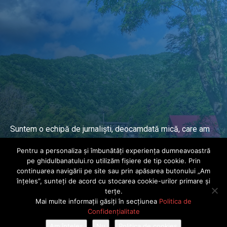
Suntem o echipă de jurnaliști, deocamdată mică, care am
lucrat și lucrăm în presa locală și națională de mai mulți
Pentru a personaliza și îmbunătăți experiența dumneavoastră
ani.
pe ghidulbanatului.ro utilizăm fișiere de tip cookie. Prin
continuarea navigării pe site sau prin apăsarea butonului „Am
înțeles”, sunteți de acord cu stocarea cookie-urilor primare și
DESPRE PROIECT
terțe.
Mai multe informații găsiți în secțiunea
Politica de
© Ghidul Banatului 2025. Toate drepturile rezervate · Dezvoltat de
Confidențialitate
Power Media FX
Am înțeles
Nu
Politica de cookies