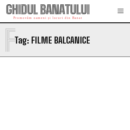
GHIDUL BANATULUI
Promovăm oameni și locuri din Banat
F
Tag:
FILME BALCANICE