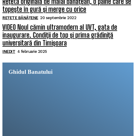
Rețeta originală de mălai bănățean, o pâine care se
topește în gură și merge cu orice
REȚETE BĂNĂȚENE
20 septembrie 2022
VIDEO Noul cămin ultramodern al UVT, gata de
inaugurare. Condiții de top și prima grădiniță
universitară din Timișoara
INEDIT
4 februarie 2025
Ghidul Banatului