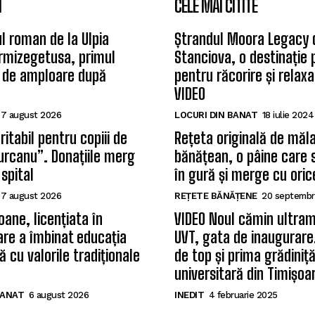
I
CELE MAI CITITE
l roman de la Ulpia
Ștrandul Moora Legacy 
rmizegetusa, primul
Stanciova, o destinație
 de amploare după
pentru răcorire și relax
VIDEO
7 august 2026
LOCURI DIN BANAT
18 iulie 2024
itabil pentru copiii de
Rețeta originală de măla
Țurcanu”. Donațiile merg
bănățean, o pâine care 
 spital
în gură și merge cu oric
7 august 2026
REȚETE BĂNĂȚENE
20 septembr
oane, licențiata în
VIDEO Noul cămin ultram
care a îmbinat educația
UVT, gata de inaugurare.
 cu valorile tradiționale
de top și prima grădiniț
universitară din Timișoa
BANAT
6 august 2026
INEDIT
4 februarie 2025