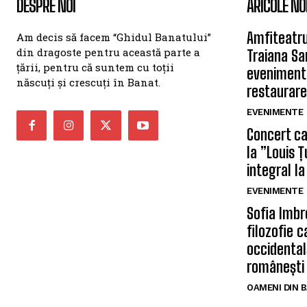
DESPRE NOI
ARICOLE NO
Amfiteatru
Am decis să facem “Ghidul Banatului”
din dragoste pentru această parte a
Traiana Sa
țării, pentru că suntem cu toții
eveniment
născuți și crescuți în Banat.
restaurare
EVENIMENTE
Concert car
la ”Louis 
integral la
EVENIMENTE
Sofia Imbr
filozofie 
occidentală
românești
OAMENI DIN 