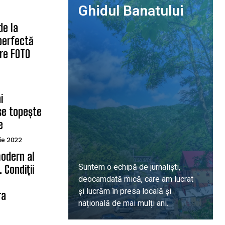
Ghidul Banatului
de la
 perfectă
are FOTO
i
se topește
e
ie 2022
odern al
Suntem o echipă de jurnaliști,
 Condiții
deocamdată mică, care am lucrat
ă
și lucrăm în presa locală și
ra
națională de mai mulți ani.