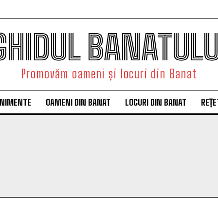
GHIDUL BANATULU
Promovăm oameni și locuri din Banat
ENIMENTE
OAMENI DIN BANAT
LOCURI DIN BANAT
REȚE