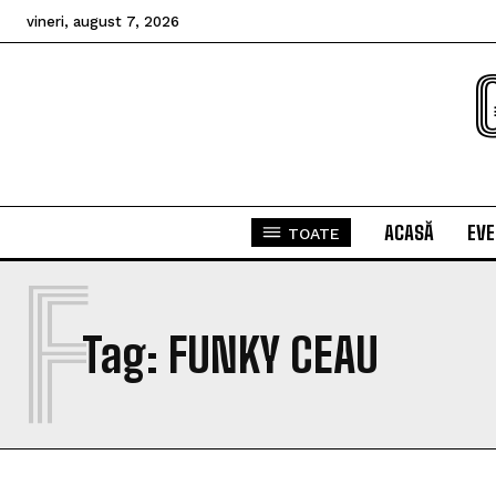
vineri, august 7, 2026
ACASĂ
EV
TOATE
F
Tag:
FUNKY CEAU