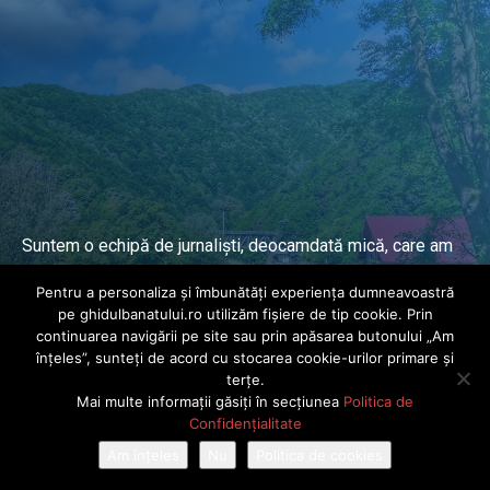
Suntem o echipă de jurnaliști, deocamdată mică, care am
lucrat și lucrăm în presa locală și națională de mai mulți
Pentru a personaliza și îmbunătăți experiența dumneavoastră
ani.
pe ghidulbanatului.ro utilizăm fișiere de tip cookie. Prin
continuarea navigării pe site sau prin apăsarea butonului „Am
înțeles”, sunteți de acord cu stocarea cookie-urilor primare și
DESPRE PROIECT
terțe.
Mai multe informații găsiți în secțiunea
Politica de
© Ghidul Banatului 2025. Toate drepturile rezervate · Dezvoltat de
Confidențialitate
Power Media FX
Am înțeles
Nu
Politica de cookies