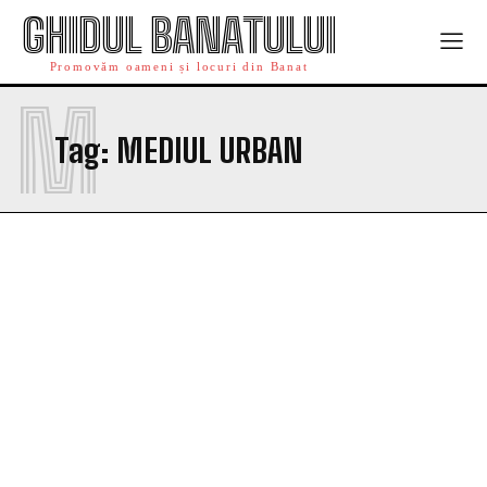
GHIDUL BANATULUI
Promovăm oameni și locuri din Banat
M
Tag:
MEDIUL URBAN