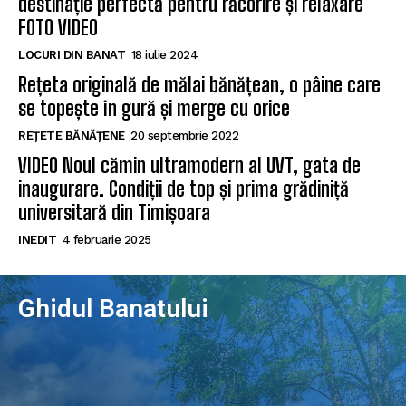
destinație perfectă pentru răcorire și relaxare
FOTO VIDEO
LOCURI DIN BANAT
18 iulie 2024
Rețeta originală de mălai bănățean, o pâine care
se topește în gură și merge cu orice
REȚETE BĂNĂȚENE
20 septembrie 2022
VIDEO Noul cămin ultramodern al UVT, gata de
inaugurare. Condiții de top și prima grădiniță
universitară din Timișoara
INEDIT
4 februarie 2025
Ghidul Banatului