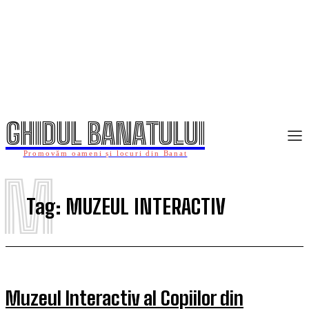
GHIDUL BANATULUI
Promovăm oameni și locuri din Banat
M
Tag:
MUZEUL INTERACTIV
Muzeul Interactiv al Copiilor din