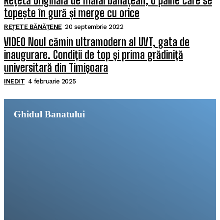
Rețeta originală de mălai bănățean, o pâine care se
topește în gură și merge cu orice
REȚETE BĂNĂȚENE
20 septembrie 2022
VIDEO Noul cămin ultramodern al UVT, gata de
inaugurare. Condiții de top și prima grădiniță
universitară din Timișoara
INEDIT
4 februarie 2025
Ghidul Banatului