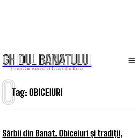
GHIDUL BANATULUI
Promovăm oameni și locuri din Banat
O
Tag:
OBICEIURI
Sârbii din Banat. Obiceiuri și tradiții,