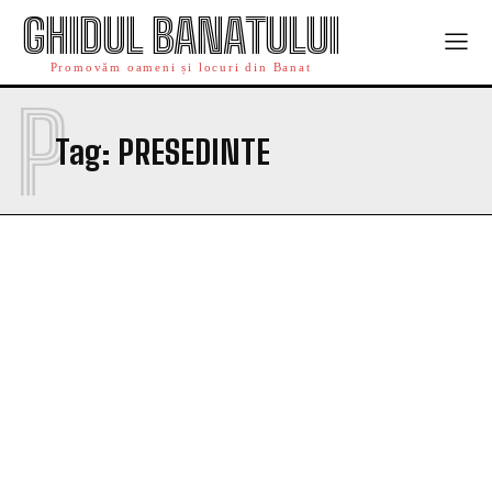
GHIDUL BANATULUI
Promovăm oameni și locuri din Banat
P
Tag:
PRESEDINTE