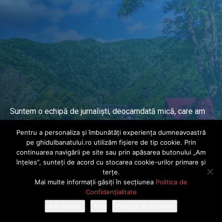
Suntem o echipă de jurnaliști, deocamdată mică, care am
lucrat și lucrăm în presa locală și națională de mai mulți
Pentru a personaliza și îmbunătăți experiența dumneavoastră
ani.
pe ghidulbanatului.ro utilizăm fișiere de tip cookie. Prin
continuarea navigării pe site sau prin apăsarea butonului „Am
înțeles”, sunteți de acord cu stocarea cookie-urilor primare și
DESPRE PROIECT
terțe.
Mai multe informații găsiți în secțiunea
Politica de
© Ghidul Banatului 2025. Toate drepturile rezervate · Dezvoltat de
Confidențialitate
Power Media FX
Am înțeles
Nu
Politica de cookies