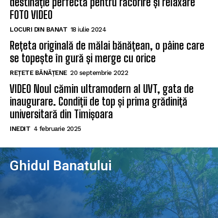
destinație perfectă pentru răcorire și relaxare
FOTO VIDEO
LOCURI DIN BANAT
18 iulie 2024
Rețeta originală de mălai bănățean, o pâine care
se topește în gură și merge cu orice
REȚETE BĂNĂȚENE
20 septembrie 2022
VIDEO Noul cămin ultramodern al UVT, gata de
inaugurare. Condiții de top și prima grădiniță
universitară din Timișoara
INEDIT
4 februarie 2025
Ghidul Banatului