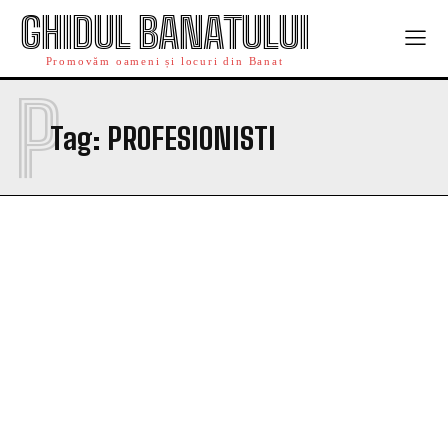
GHIDUL BANATULUI
Promovăm oameni și locuri din Banat
P
Tag:
PROFESIONISTI