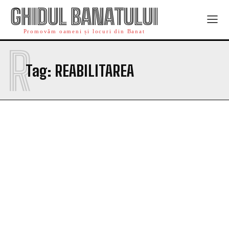
GHIDUL BANATULUI
Promovăm oameni și locuri din Banat
R
Tag:
REABILITAREA