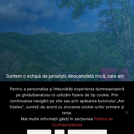
Suntem o echipă de jurnaliști, deocamdată mică, care am
lucrat și lucrăm în presa locală și națională de mai mulți
Pentru a personaliza și îmbunătăți experiența dumneavoastră
ani.
pe ghidulbanatului.ro utilizăm fișiere de tip cookie. Prin
continuarea navigării pe site sau prin apăsarea butonului „Am
înțeles”, sunteți de acord cu stocarea cookie-urilor primare și
DESPRE PROIECT
terțe.
Mai multe informații găsiți în secțiunea
Politica de
© Ghidul Banatului 2025. Toate drepturile rezervate · Dezvoltat de
Confidențialitate
Power Media FX
Am înțeles
Nu
Politica de cookies