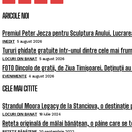
ARICOLE NOI
Premiul Peter Jecza pentru Sculptura Anului. Lucrarea
INEDIT
5 august 2026
Tururi ghidate gratuite într-unul dintre cele mai fr
LOCURI DIN BANAT
5 august 2026
FOTO Dincolo de gratii, de Ziua Timișoarei. Deținuții au
EVENIMENTE
4 august 2026
CELE MAI CITITE
Ștrandul Moora Legacy de la Stanciova, o destinație 
LOCURI DIN BANAT
18 iulie 2024
Rețeta originală de mălai bănățean, o pâine care se t
REȚETE BĂNĂȚENE
20 septembrie 2022