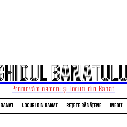
GHIDUL BANATULU
Promovăm oameni și locuri din Banat
 BANAT
LOCURI DIN BANAT
REȚETE BĂNĂȚENE
INEDIT