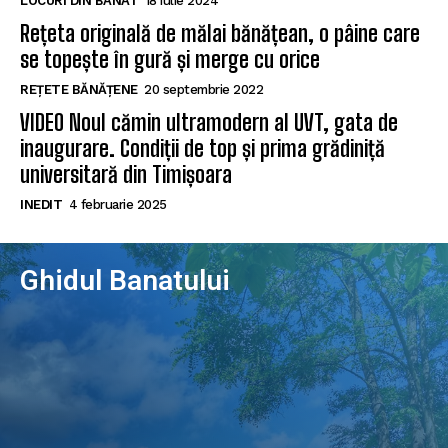
LOCURI DIN BANAT
18 iulie 2024
Rețeta originală de mălai bănățean, o pâine care
se topește în gură și merge cu orice
REȚETE BĂNĂȚENE
20 septembrie 2022
VIDEO Noul cămin ultramodern al UVT, gata de
inaugurare. Condiții de top și prima grădiniță
universitară din Timișoara
INEDIT
4 februarie 2025
Ghidul Banatului