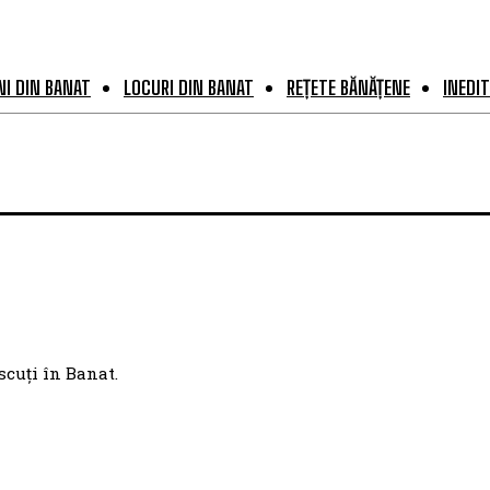
I DIN BANAT
LOCURI DIN BANAT
REȚETE BĂNĂȚENE
INEDIT
scuți în Banat.