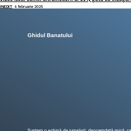
INEDIT
4 februarie 2025
Ghidul Banatului
Suntem o echipă de jurnaliști, deocamdată mică, care