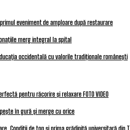
, primul eveniment de amploare după restaurare
onațiile merg integral la spital
educația occidentală cu valorile tradiționale românești
erfectă pentru răcorire și relaxare FOTO VIDEO
pește în gură și merge cu orice
e. Condiții de top și prima grădiniță universitară din 