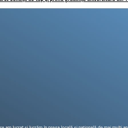
 am lucrat și lucrăm în presa locală și națională de mai mulți ani