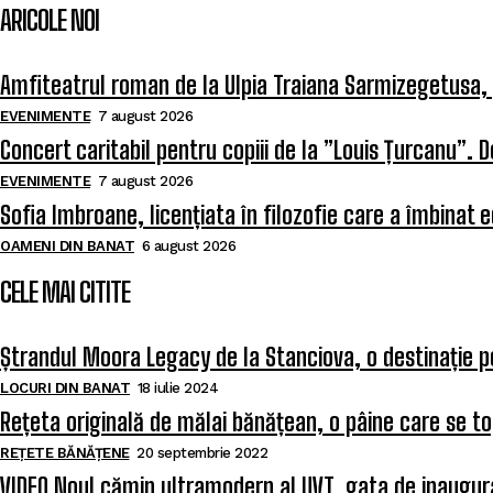
ARICOLE NOI
Amfiteatrul roman de la Ulpia Traiana Sarmizegetusa
EVENIMENTE
7 august 2026
Concert caritabil pentru copiii de la ”Louis Țurcanu”. D
EVENIMENTE
7 august 2026
Sofia Imbroane, licențiata în filozofie care a îmbinat 
OAMENI DIN BANAT
6 august 2026
CELE MAI CITITE
Ștrandul Moora Legacy de la Stanciova, o destinație p
LOCURI DIN BANAT
18 iulie 2024
Rețeta originală de mălai bănățean, o pâine care se to
REȚETE BĂNĂȚENE
20 septembrie 2022
VIDEO Noul cămin ultramodern al UVT, gata de inaugurar