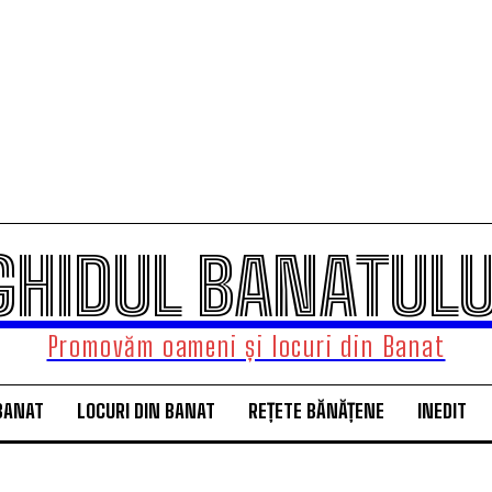
GHIDUL BANATULU
Promovăm oameni și locuri din Banat
BANAT
LOCURI DIN BANAT
REȚETE BĂNĂȚENE
INEDIT