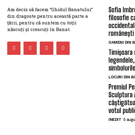
Sofia Imbr
Am decis să facem “Ghidul Banatului”
din dragoste pentru această parte a
filosofie 
țării, pentru că suntem cu toții
occidentală
născuți și crescuți în Banat.
românești
OAMENI DIN 
Timișoara 
legendele,
simbolurile
LOCURI DIN 
Premiul Pe
Sculptura 
câștigătoa
votul publi
INEDIT
5 augu