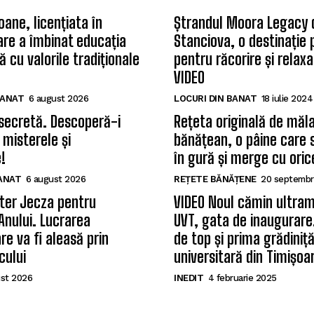
oane, licențiata în
Ștrandul Moora Legacy 
care a îmbinat educația
Stanciova, o destinație
 cu valorile tradiționale
pentru răcorire și relax
VIDEO
BANAT
6 august 2026
LOCURI DIN BANAT
18 iulie 2024
secretă. Descoperă-i
Rețeta originală de măla
 misterele și
bănățean, o pâine care 
!
în gură și merge cu oric
BANAT
6 august 2026
REȚETE BĂNĂȚENE
20 septembr
ter Jecza pentru
VIDEO Noul cămin ultram
Anului. Lucrarea
UVT, gata de inaugurare.
re va fi aleasă prin
de top și prima grădiniț
cului
universitară din Timișoa
st 2026
INEDIT
4 februarie 2025