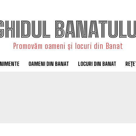
GHIDUL BANATULU
Promovăm oameni și locuri din Banat
ENIMENTE
OAMENI DIN BANAT
LOCURI DIN BANAT
REȚE