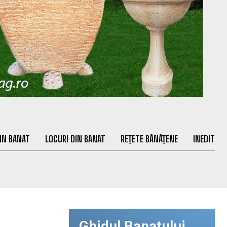
IN BANAT
LOCURI DIN BANAT
REȚETE BĂNĂȚENE
INEDIT
Ghidul Banatului