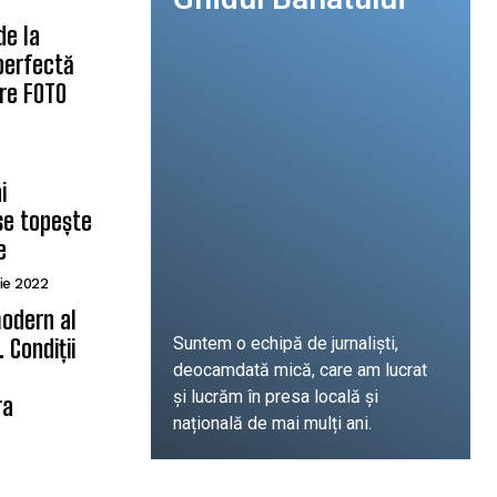
de la
 perfectă
are FOTO
i
se topește
e
ie 2022
odern al
Suntem o echipă de jurnaliști,
 Condiții
deocamdată mică, care am lucrat
ă
și lucrăm în presa locală și
ra
națională de mai mulți ani.