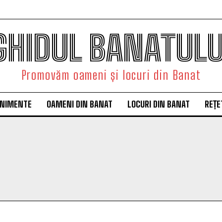
GHIDUL BANATULU
Promovăm oameni și locuri din Banat
ENIMENTE
OAMENI DIN BANAT
LOCURI DIN BANAT
REȚE