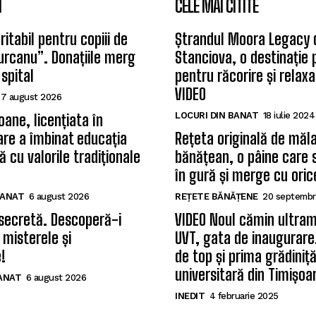
I
CELE MAI CITITE
itabil pentru copiii de
Ștrandul Moora Legacy 
Țurcanu”. Donațiile merg
Stanciova, o destinație
 spital
pentru răcorire și relax
VIDEO
7 august 2026
LOCURI DIN BANAT
18 iulie 2024
oane, licențiata în
care a îmbinat educația
Rețeta originală de măla
 cu valorile tradiționale
bănățean, o pâine care 
în gură și merge cu oric
BANAT
6 august 2026
REȚETE BĂNĂȚENE
20 septembr
secretă. Descoperă-i
VIDEO Noul cămin ultram
 misterele și
UVT, gata de inaugurare.
!
de top și prima grădiniț
universitară din Timișoa
BANAT
6 august 2026
INEDIT
4 februarie 2025