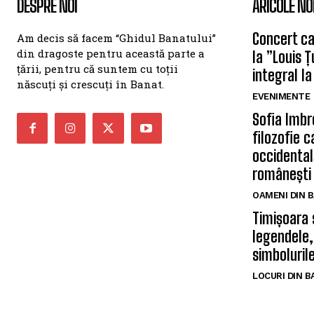
DESPRE NOI
ARICOLE NO
Concert car
Am decis să facem “Ghidul Banatului”
din dragoste pentru această parte a
la ”Louis 
țării, pentru că suntem cu toții
integral la
născuți și crescuți în Banat.
EVENIMENTE
Sofia Imbr
filozofie 
occidentală
românești
OAMENI DIN 
Timișoara 
legendele,
simbolurile
LOCURI DIN 