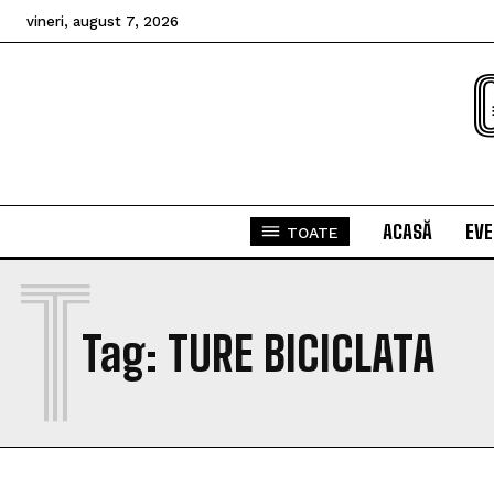
vineri, august 7, 2026
ACASĂ
EV
TOATE
T
Tag:
TURE BICICLATA