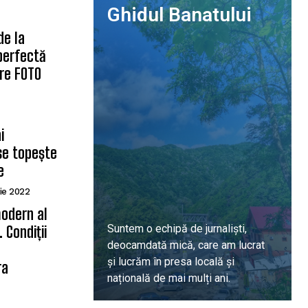
Ghidul Banatului
de la
 perfectă
are FOTO
i
se topește
e
ie 2022
odern al
Suntem o echipă de jurnaliști,
 Condiții
deocamdată mică, care am lucrat
ă
și lucrăm în presa locală și
ra
națională de mai mulți ani.