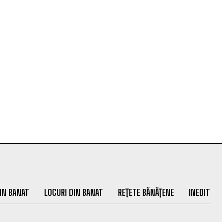
IN BANAT
LOCURI DIN BANAT
REȚETE BĂNĂȚENE
INEDIT