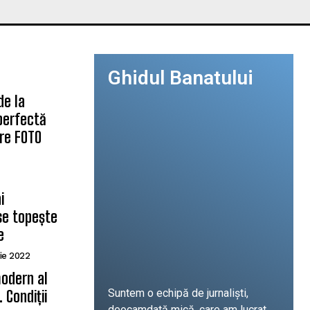
Ghidul Banatului
de la
 perfectă
are FOTO
i
se topește
e
ie 2022
odern al
Suntem o echipă de jurnaliști,
 Condiții
deocamdată mică, care am lucrat