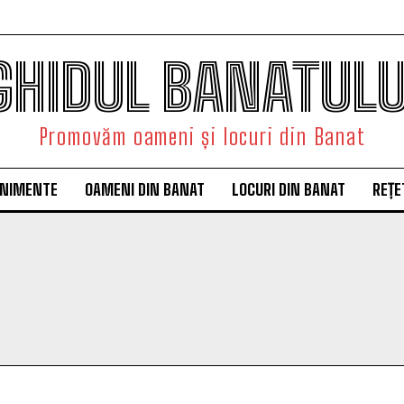
GHIDUL BANATULU
Promovăm oameni și locuri din Banat
ENIMENTE
OAMENI DIN BANAT
LOCURI DIN BANAT
REȚE