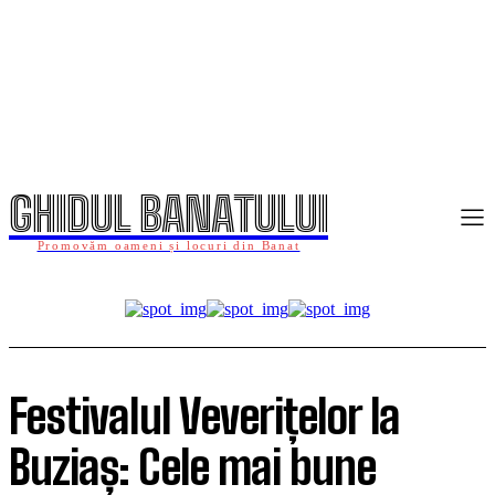
GHIDUL BANATULUI
Promovăm oameni și locuri din Banat
Festivalul Veverițelor la
Buziaș: Cele mai bune