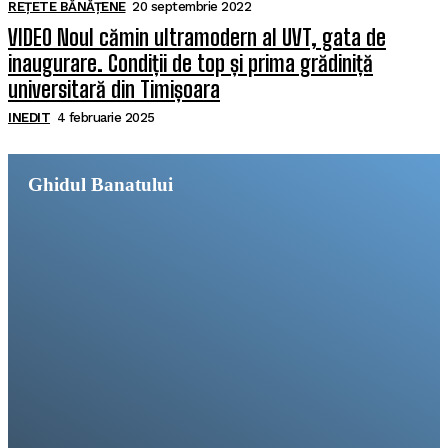
REȚETE BĂNĂȚENE
20 septembrie 2022
VIDEO Noul cămin ultramodern al UVT, gata de
inaugurare. Condiții de top și prima grădiniță
universitară din Timișoara
INEDIT
4 februarie 2025
Ghidul Banatului