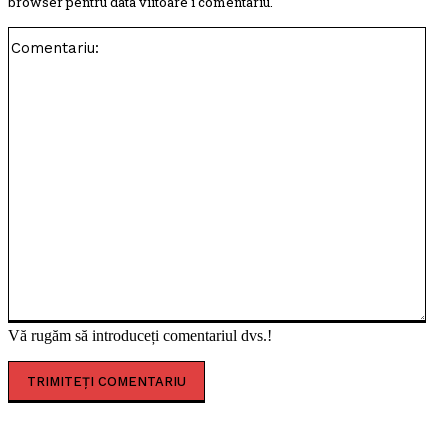
browser pentru data viitoare i comentariu.
Com
Vă rugăm să introduceți comentariul dvs.!