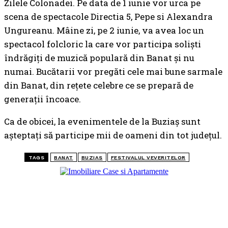
Zilele Colonadei. Pe data de 1 iunie vor urca pe
scena de spectacole Directia 5, Pepe si Alexandra
Ungureanu. Mâine zi, pe 2 iunie, va avea loc un
spectacol folcloric la care vor participa soliști
îndrăgiți de muzică populară din Banat și nu
numai. Bucătarii vor pregăti cele mai bune sarmale
din Banat, din rețete celebre ce se prepară de
generații încoace.
Ca de obicei, la evenimentele de la Buziaș sunt
așteptați să participe mii de oameni din tot județul.
TAGS
BANAT
BUZIAS
FESTIVALUL VEVERITELOR
TOP 5 ARTICOLE