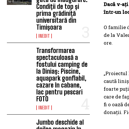
Dacă v-ați
Condiții de top și
într-un lo
prima grădiniță
universitară din
Timișoara
O familie 
de la Valea
INEDIT
ore.
Transformarea
spectaculoasă a
fostului camping de
la Diniaș: Piscine,
„Proiectul
aquapark gonflabil,
caută liniș
cazare în cabane,
foarte puți
lac pentru pescari
care de fa
FOTO
fi o oază d
INEDIT
donații. F
Jumbo deschide al