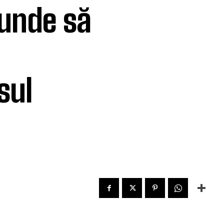
 unde să
sul