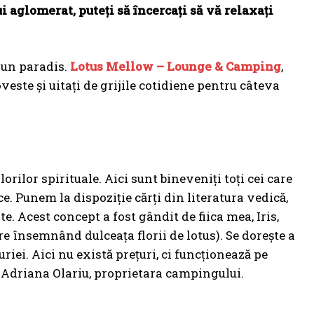
i aglomerat, puteți să încercați să vă relaxați
-un paradis.
Lotus Mellow – Lounge & Camping
,
veste și uitați de grijile cotidiene pentru câteva
rilor spirituale. Aici sunt bineveniți toți cei care
ce. Punem la dispoziție cărți din literatura vedică,
te. Acest concept a fost gândit de fiica mea, Iris,
re însemnând dulceața florii de lotus). Se dorește a
curiei. Aici nu există prețuri, ci funcționează pe
ne Adriana Olariu, proprietara campingului.