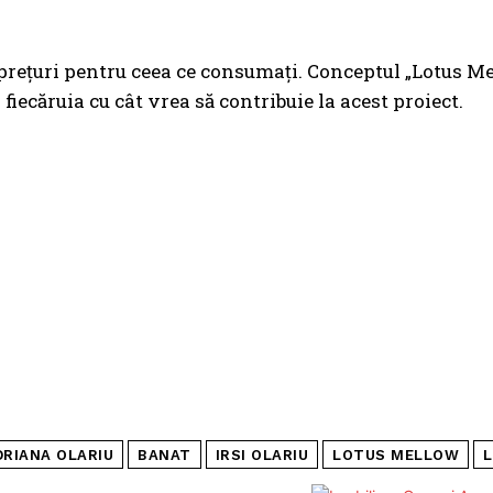
prețuri pentru ceea ce consumați. Conceptul „Lotus Me
fiecăruia cu cât vrea să contribuie la acest proiect.
DRIANA OLARIU
BANAT
IRSI OLARIU
LOTUS MELLOW