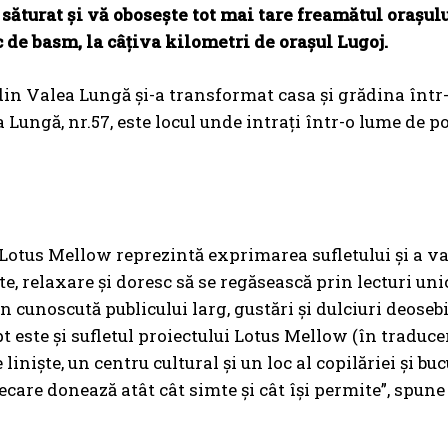
 săturat și vă obosește tot mai tare freamătul orașulu
c de basm, la câțiva kilometri de orașul Lugoj.
din Valea Lungă și-a transformat casa și grădina într
 Lungă, nr.57, este locul unde intrați într-o lume de po
 Lotus Mellow reprezintă exprimarea sufletului și a valo
te, relaxare și doresc să se regăsească prin lecturi uni
n cunoscută publicului larg, gustări și dulciuri deosebi
pt este și sufletul proiectului Lotus Mellow (în traduce
e liniște, un centru cultural și un loc al copilăriei și bu
iecare donează atât cât simte și cât își permite”, spu