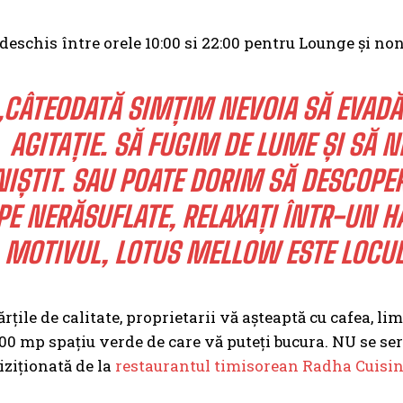
 deschis între orele 10:00 si 22:00 pentru Lounge și n
„CÂTEODATĂ SIMȚIM NEVOIA SĂ EVADĂ
AGITAȚIE. SĂ FUGIM DE LUME ȘI SĂ
NIȘTIT. SAU POATE DORIM SĂ DESCOPER
PE NERĂSUFLATE, RELAXAȚI ÎNTR-UN H
MOTIVUL, LOTUS MELLOW ESTE LOCUL
rțile de calitate, proprietarii vă așteaptă cu cafea, li
000 mp spațiu verde de care vă puteți bucura. NU se ser
iziționată de la
restaurantul timisorean Radha Cuisin