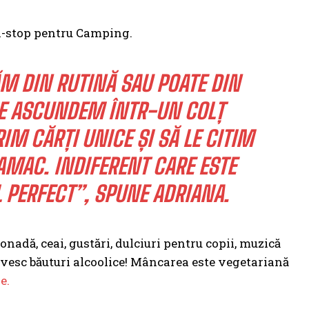
on-stop pentru Camping.
M DIN RUTINĂ SAU POATE DIN
 NE ASCUNDEM ÎNTR-UN COLȚ
IM CĂRȚI UNICE ȘI SĂ LE CITIM
AMAC. INDIFERENT CARE ESTE
 PERFECT”, SPUNE ADRIANA.
monadă, ceai, gustări, dulciuri pentru copii, muzică
vesc băuturi alcoolice!
Mâncarea este vegetariană
e.