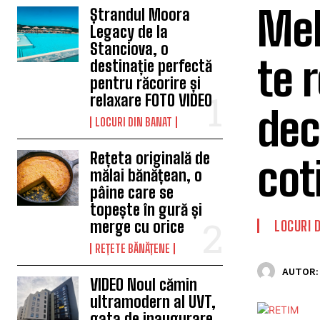
Mel
Ștrandul Moora
Legacy de la
Stanciova, o
te r
destinație perfectă
pentru răcorire și
relaxare FOTO VIDEO
dec
LOCURI DIN BANAT
Rețeta originală de
cot
mălai bănățean, o
pâine care se
topește în gură și
merge cu orice
LOCURI 
REȚETE BĂNĂȚENE
AUTOR:
VIDEO Noul cămin
ultramodern al UVT,
gata de inaugurare.