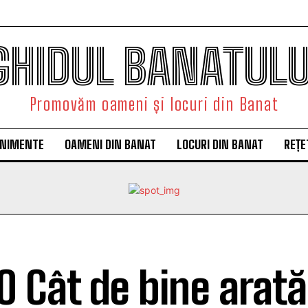
GHIDUL BANATULU
Promovăm oameni și locuri din Banat
ENIMENTE
OAMENI DIN BANAT
LOCURI DIN BANAT
REȚE
O Cât de bine arată