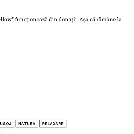
llow” funcționează din donații. Așa că rămâne la
LUGOJ
NATURA
RELAXARE