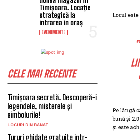
doilea magazin în
Timișoara. Locație
strategică la
Locul este
intrarea în oraș
EVENIMENTE
LI
CELE MAI RECENTE
Timișoara secretă. Descoperă-i
legendele, misterele și
Pe lângă că
simbolurile!
bună și 2.
LOCURI DIN BANAT
și este ach
Tururi ghidate gratuite într-