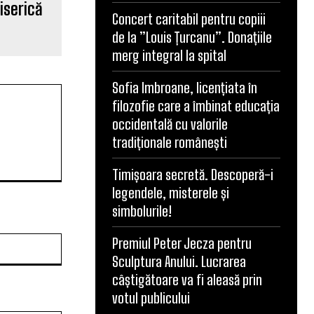
iserică
Concert caritabil pentru copiii
de la ”Louis Țurcanu”. Donațiile
merg integral la spital
Sofia Imbroane, licențiata în
filozofie care a îmbinat educația
occidentală cu valorile
tradiționale românești
Timișoara secretă. Descoperă-i
legendele, misterele și
simbolurile!
Website:
Premiul Peter Jecza pentru
Sculptura Anului. Lucrarea
câștigătoare va fi aleasă prin
votul publicului