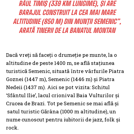
RÂUL TIMIŞ (339 KM LUNGIME), ŞI ARE
BARAJUL CONSTRUIT LA CEA MAI MARE
ALTITUDINE (850 M) DIN MUNŢII SEMENIC”,
ARATĂ TINERII DE LA
BANATUL MONTAN
Dacă vreţi să faceţi o drumeţie pe munte, la o
altitudine de peste 1400 m, se află staţiunea
turistică Semenic, situată între vârfurile Piatra
Goznei (1447 m), Semenic (1446 m) şi Piatra
Nedeii (1437 m). Aici se pot vizita: Schitul
‘Sfântul Ilie’, lacul crionival Baia Vulturilor şi
Crucea de Brazi. Tot pe Semenic se mai află şi
satul turistic Gărâna (1000 m altitudine), un
nume cunoscut pentru iubitorii de jazz, folk şi
rock.