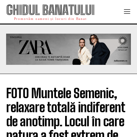
GHIDUL BANATULUI
Promovăm oameni și locuri din Banat
FOTO Muntele Semenic,
relaxare totală indiferent
de anotimp. Locul în care
natura a fost extrem de