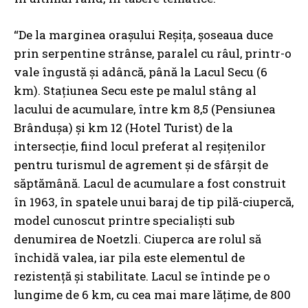
“De la marginea oraşului Reşiţa, şoseaua duce
prin serpentine strânse, paralel cu râul, printr-o
vale îngustă şi adâncă, până la Lacul Secu (6
km). Staţiunea Secu este pe malul stâng al
lacului de acumulare, între km 8,5 (Pensiunea
Brânduşa) şi km 12 (Hotel Turist) de la
intersecţie, fiind locul preferat al reşiţenilor
pentru turismul de agrement şi de sfârşit de
săptămână. Lacul de acumulare a fost construit
în 1963, în spatele unui baraj de tip pilă-ciupercă,
model cunoscut printre specialişti sub
denumirea de Noetzli. Ciuperca are rolul să
închidă valea, iar pila este elementul de
rezistenţă şi stabilitate. Lacul se întinde pe o
lungime de 6 km, cu cea mai mare lăţime, de 800