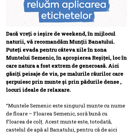
Dacă vreţi o ieşire de weekend, în mijlocul
naturii, vă recomandăm Munţii Banatului.
Puteţi evada pentru câteva zile în zona
Muntelui Semenic, în apropierea Reşiţei, loc în
care natura a fost extrem de generoasă. Aici
găsiţi peisaje de vis, pe malurile râurilor care
şerpuiesc prin munte şi prin pădurile dense ,
locuri ideale de relaxare.
“Muntele Semenic este singurul munte cu nume
de floare – Floarea Semenic, soră bună cu
Floarea de colţ. Acest munte este, totodată,
castelul de apă al Banatului, pentru că de aici