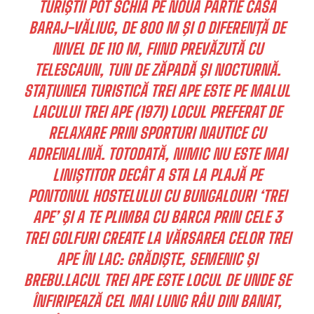
TURIŞTII POT SCHIA PE NOUA PÂRTIE CASA
BARAJ-VĂLIUG, DE 800 M ŞI O DIFERENŢĂ DE
NIVEL DE 110 M, FIIND PREVĂZUTĂ CU
TELESCAUN, TUN DE ZĂPADĂ ŞI NOCTURNĂ.
STAŢIUNEA TURISTICĂ TREI APE ESTE PE MALUL
LACULUI TREI APE (1971) LOCUL PREFERAT DE
RELAXARE PRIN SPORTURI NAUTICE CU
ADRENALINĂ. TOTODATĂ, NIMIC NU ESTE MAI
LINIŞTITOR DECÂT A STA LA PLAJĂ PE
PONTONUL HOSTELULUI CU BUNGALOURI ‘TREI
APE’ ŞI A TE PLIMBA CU BARCA PRIN CELE 3
TREI GOLFURI CREATE LA VĂRSAREA CELOR TREI
APE ÎN LAC: GRĂDIŞTE, SEMENIC ŞI
BREBU.LACUL TREI APE ESTE LOCUL DE UNDE SE
ÎNFIRIPEAZĂ CEL MAI LUNG RÂU DIN BANAT,