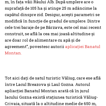
m, în faţa văii Râului Alb. După umplere are o
suprafaţă de 105 ha şi atinge 25 m adâncime la
capătul dinspre zid. Desigur, aceşti parametri se
modifică în funcţie de gradul de umplere. Dintre
cele trei baraje de pe Bârzava, este cel mai recent
construit, se află la cea mai joasă altitudine şi
are doar rol de alimentare cu apă şi de
agreement”, povestesc autorii
aplicaţiei Banatul
Montan.
Tot aici daţi de satul turistic Văliug, care ese află
între Lacul Breazova şi Laul Gozna. Autorul
apliacţiei Banatul Montan arată că în jurul
lacului Gozna există staţiunea turistică Văliug-
Crivaia, situată la o altitudine medie de 650 m,