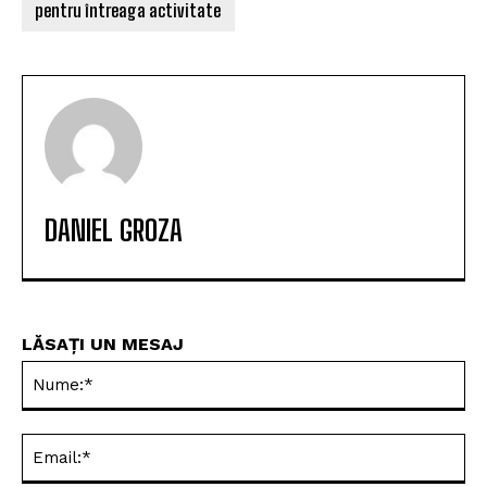
pentru întreaga activitate
DANIEL GROZA
LĂSAȚI UN MESAJ
Nu
Ema