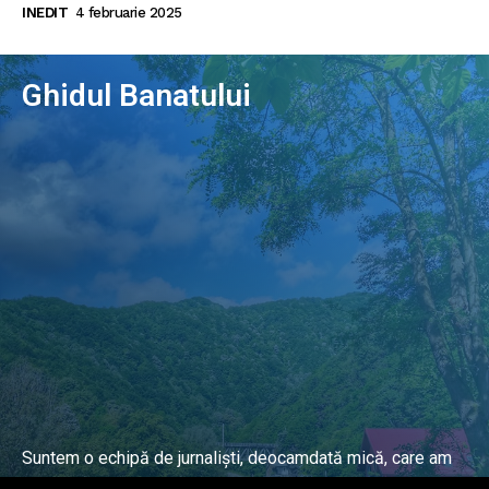
INEDIT
4 februarie 2025
Ghidul Banatului
Suntem o echipă de jurnaliști, deocamdată mică, care am
lucrat și lucrăm în presa locală și națională de mai mulți