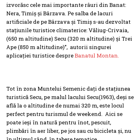
izvorăsc cele mai importante râuri din Banat:
Nera, Timiş şi Bârzava. Pe salba de lacuri
artificiale de pe Bârzava şi Timiş s-au dezvoltat
staţiunile turistice climaterice: Văliug-Crivaia,
(650 m altitudine) Secu (320 m altitudine) şi Trei
Ape (850 m altitudine)”, autorii singurei
aplicaţiei turistice despre
Banatul Montan.
Tot în zona Muntelui Semenic daţi de staţiunea
turistică Secu, pe malul lacului Secu(1963), deşi se
află la o altitudine de numai 320 m, este locul
perfect pentru turismul de weekend. Aici se
poate ieşi în natură pentru înot, pescuit,
plimbări în aer liber, pe jos sau cu bicicleta şi, nu
în ultimul rând, în tabere tematice.