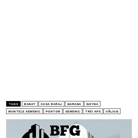
TAGS
BANAT
CASA BARAJ
GARANA
GOYNA
MUNTELE SEMENIC
PONTON
SEMENIC
TREI APE
VĂLIUG