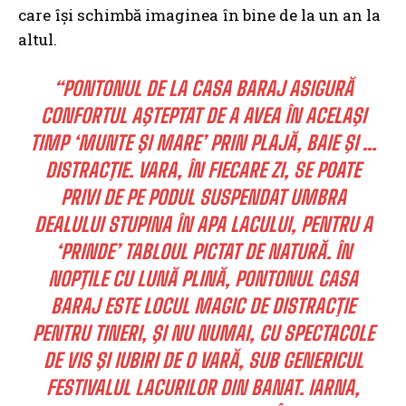
care îşi schimbă imaginea în bine de la un an la
altul.
“PONTONUL DE LA CASA BARAJ ASIGURĂ
CONFORTUL AŞTEPTAT DE A AVEA ÎN ACELAŞI
TIMP ‘MUNTE ŞI MARE’ PRIN PLAJĂ, BAIE ŞI …
DISTRACŢIE. VARA, ÎN FIECARE ZI, SE POATE
PRIVI DE PE PODUL SUSPENDAT UMBRA
DEALULUI STUPINA ÎN APA LACULUI, PENTRU A
‘PRINDE’ TABLOUL PICTAT DE NATURĂ. ÎN
NOPŢILE CU LUNĂ PLINĂ, PONTONUL CASA
BARAJ ESTE LOCUL MAGIC DE DISTRACŢIE
PENTRU TINERI, ŞI NU NUMAI, CU SPECTACOLE
DE VIS ŞI IUBIRI DE O VARĂ, SUB GENERICUL
FESTIVALUL LACURILOR DIN BANAT. IARNA,