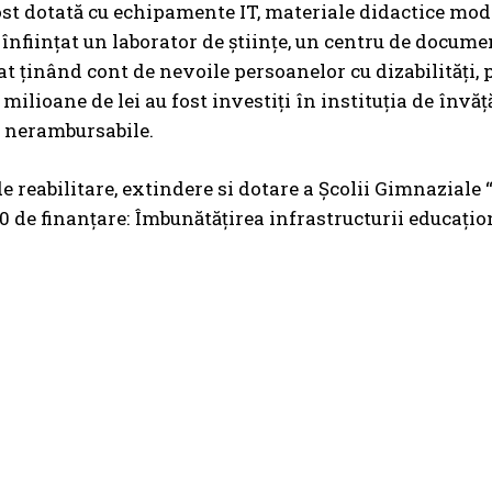
ost dotată cu echipamente IT, materiale didactice mo
 înființat un laborator de științe, un centru de documen
zat ținând cont de nevoile persoanelor cu dizabilități, 
5 milioane de lei au fost investiți în instituția de înv
 nerambursabile.
de reabilitare, extindere si dotare a Școlii Gimnazial
0 de finanțare: Îmbunătățirea infrastructurii educațio