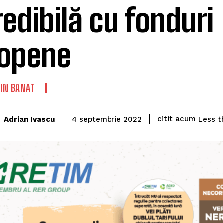
redibilă cu fonduri
opene
DIN BANAT
citit acum
Adrian Ivascu
Less t
4 septembrie 2022