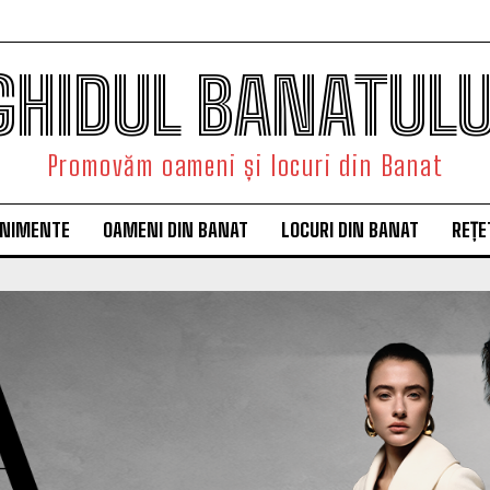
GHIDUL BANATULU
Promovăm oameni și locuri din Banat
ENIMENTE
OAMENI DIN BANAT
LOCURI DIN BANAT
REȚE