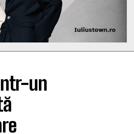
intr-un
tă
are