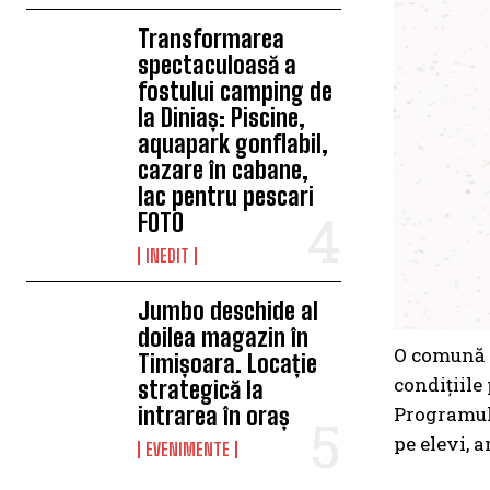
Transformarea
spectaculoasă a
fostului camping de
la Diniaș: Piscine,
aquapark gonflabil,
cazare în cabane,
lac pentru pescari
FOTO
INEDIT
Jumbo deschide al
doilea magazin în
O comună c
Timișoara. Locație
condițiile 
strategică la
intrarea în oraș
Programul 
pe elevi, 
EVENIMENTE