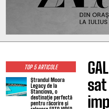
GAL
TOP 5 ARTICOLE
sat
Ștrandul Moora
Legacy de la
Stanciova, o
imp
destinație perfectă
pentru răcorire și