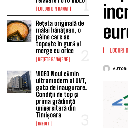
relaxare FOTO VIDEO
inc
LOCURI DIN BANAT
Rețeta originală de
eur
mălai bănățean, o
pâine care se
topește în gură și
merge cu orice
LOCURI 
REȚETE BĂNĂȚENE
AUTOR:
VIDEO Noul cămin
ultramodern al UVT,
gata de inaugurare.
Condiții de top și
prima grădiniță
universitară din
Timișoara
INEDIT