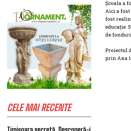
Școala a f
Aici a fost
fost reali
educație. 
de fonduri
Proiectul 
prin Axa 1
CELE MAI RECENTE
Timișoara secretă. Descoperă-i