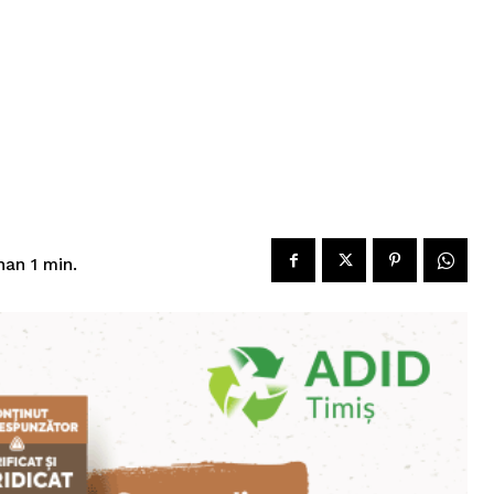
han 1
min.