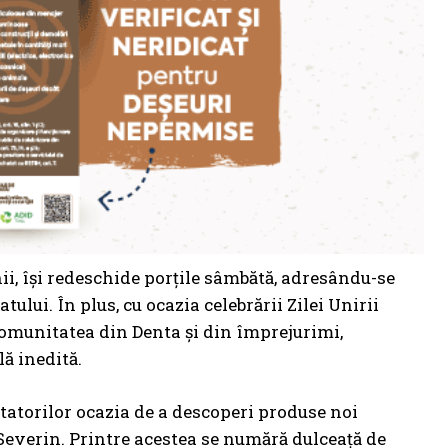
ii, își redeschide porțile sâmbătă, adresându-se
ului. În plus, cu ocazia celebrării Zilei Unirii
 comunitatea din Denta și din împrejurimi,
lă inedită.
zitatorilor ocazia de a descoperi produse noi
-Severin. Printre acestea se numără dulceață de