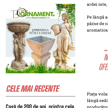
ardei iute
Pe lângă a
pâine de ca
aromatice,
„
N
OFE
CELE MAI RECENTE
Piața volan
lângă sedi
Casă de 200 de ani, printre cele
producător