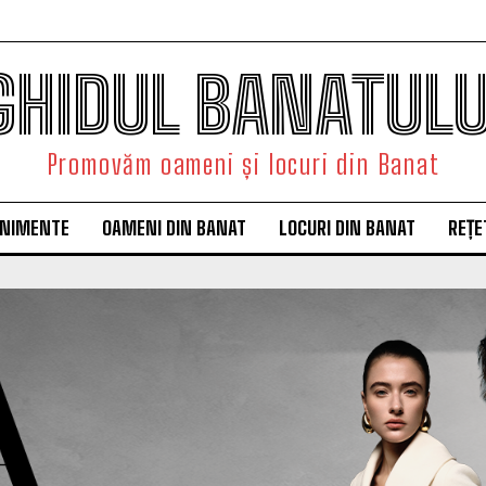
GHIDUL BANATULU
Promovăm oameni și locuri din Banat
ENIMENTE
OAMENI DIN BANAT
LOCURI DIN BANAT
REȚE