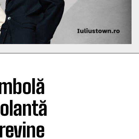
ombolă
volantă
revine