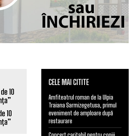
CELE MAI CITITE
Amfiteatrul roman de la Ulpia
Traiana Sarmizegetusa, primul
de 10
eveniment de amploare după
restaurare
ința”
Concert caritabil pentru copiii