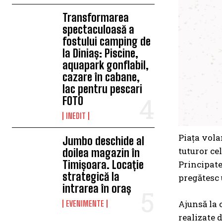
Transformarea
spectaculoasă a
fostului camping de
la Diniaș: Piscine,
aquapark gonflabil,
cazare în cabane,
lac pentru pescari
FOTO
INEDIT
Piața vola
Jumbo deschide al
tuturor ce
doilea magazin în
Timișoara. Locație
Principate
strategică la
pregătesc 
intrarea în oraș
Ajunsă la 
EVENIMENTE
realizate 