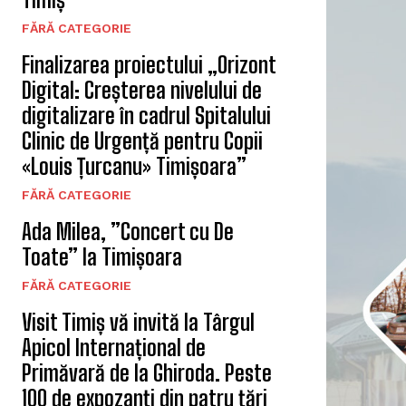
FĂRĂ CATEGORIE
Finalizarea proiectului „Orizont
Digital: Creșterea nivelului de
digitalizare în cadrul Spitalului
Clinic de Urgență pentru Copii
«Louis Țurcanu» Timișoara”
FĂRĂ CATEGORIE
Ada Milea, ”Concert cu De
Toate” la Timișoara
FĂRĂ CATEGORIE
Visit Timiș vă invită la Târgul
Apicol Internațional de
Primăvară de la Ghiroda. Peste
100 de expozanți din patru țări