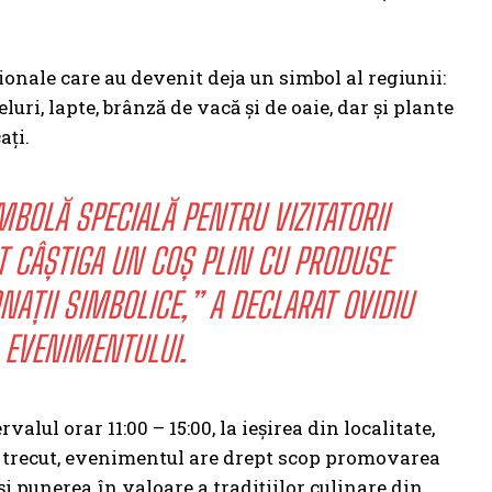
ționale care au devenit deja un simbol al regiunii:
luri, lapte, brânză de vacă și de oaie, dar și plante
ați.
BOLĂ SPECIALĂ PENTRU VIZITATORII
T CÂȘTIGA UN COȘ PLIN CU PRODUSE
ONAȚII SIMBOLICE,” A DECLARAT OVIDIU
 EVENIMENTULUI.
alul orar 11:00 – 15:00, la ieșirea din localitate,
ui trecut, evenimentul are drept scop promovarea
și punerea în valoare a tradițiilor culinare din