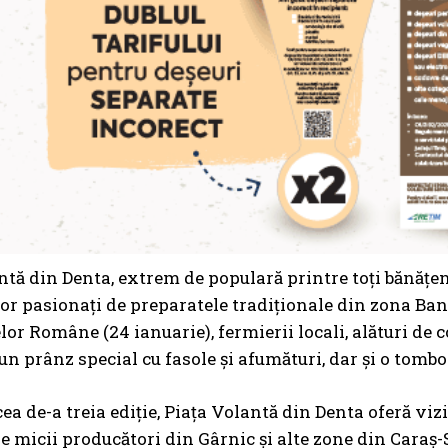
ntă din Denta, extrem de populară printre toți bănățen
lor pasionați de preparatele tradiționale din zona Banat
lor Române (24 ianuarie), fermierii locali, alături de
un prânz special cu fasole și afumături, dar și o tombo
cea de-a treia ediție, Piața Volantă din Denta oferă vi
de micii producători din Gârnic și alte zone din Caraș