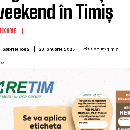
weekend în Timiș
TEGORIE
citit acum
Gabriel Iosa
1
min.
23 ianuarie 2025
.ro