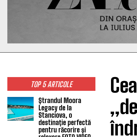
Cea
TOP 5 ARTICOLE
„de
Ștrandul Moora
Legacy de la
Stanciova, o
înd
destinație perfectă
pentru răcorire și