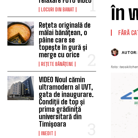
relaxare FOTO VIDEO
în 
LOCURI DIN BANAT
Rețeta originală de
mălai bănățean, o
FĂRĂ CA
pâine care se
topește în gură și
AUTOR:
merge cu orice
REȚETE BĂNĂȚENE
foto: teoskitchen
VIDEO Noul cămin
ultramodern al UVT,
gata de inaugurare.
Condiții de top și
prima grădiniță
universitară din
Timișoara
INEDIT