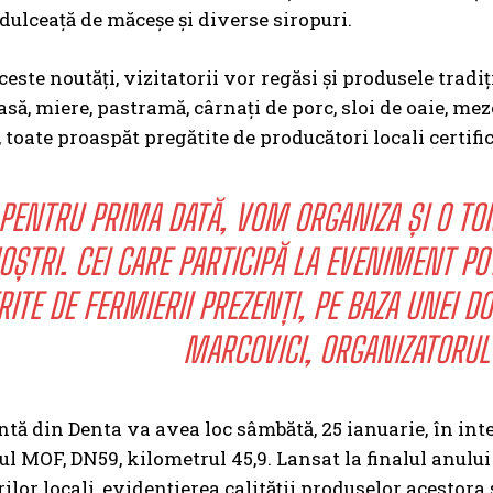
, dulceață de măceșe și diverse siropuri.
ceste noutăți, vizitatorii vor regăsi și produsele tradi
să, miere, pastramă, cârnați de porc, sloi de oaie, meze
 toate proaspăt pregătite de producători locali certific
PENTRU PRIMA DATĂ, VOM ORGANIZA ȘI O TOM
OȘTRI. CEI CARE PARTICIPĂ LA EVENIMENT PO
RITE DE FERMIERII PREZENȚI, PE BAZA UNEI D
MARCOVICI, ORGANIZATORUL
tă din Denta va avea loc sâmbătă, 25 ianuarie, în interv
ul MOF, DN59, kilometrul 45,9. Lansat la finalul anul
ilor locali, evidențierea calității produselor acestora 