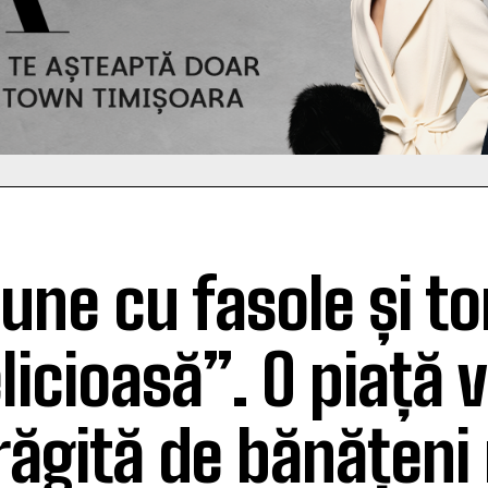
une cu fasole și t
licioasă”. O piață 
răgită de bănățeni 