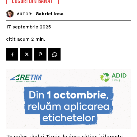
LOCURI DIN BANAT
Gabriel Iosa
AUTOR:
17 septembrie 2025
citit acum
2
min.
Pe valea râului Timiș, la doar câțiva kilometri