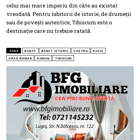
celui mai mare imperiu din câte au existat
vreodată. Pentru iubitorii de istorie, de drumeții
sau de povești autentice, Tibiscum este o
destinație care nu trebuie ratată.
TAGS
BANAT
BANAT ISTORIC
CASTRU
DACIA
ORAS ROMAN
ROMAN
TIBISCUM