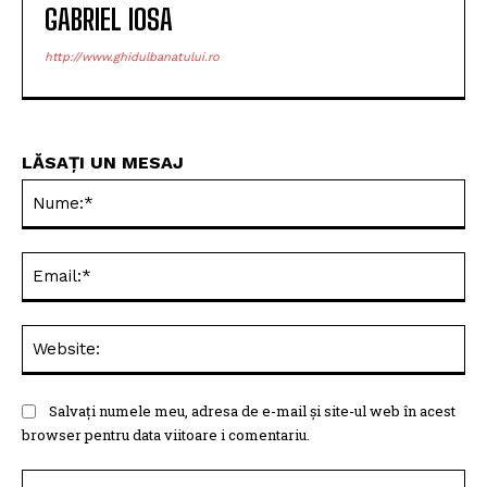
GABRIEL IOSA
http://www.ghidulbanatului.ro
LĂSAȚI UN MESAJ
Nu
Ema
Web
Salvați numele meu, adresa de e-mail și site-ul web în acest
browser pentru data viitoare i comentariu.