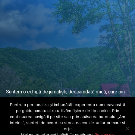
Suntem o echipă de jurnaliști, deocamdată mică, care am
lucrat și lucrăm în presa locală și națională de mai mulți
Pentru a personaliza și îmbunătăți experiența dumneavoastră
ani.
pe ghidulbanatului.ro utilizăm fișiere de tip cookie. Prin
continuarea navigării pe site sau prin apăsarea butonului „Am
înțeles”, sunteți de acord cu stocarea cookie-urilor primare și
DESPRE PROIECT
terțe.
Mai multe informații găsiți în secțiunea
Politica de