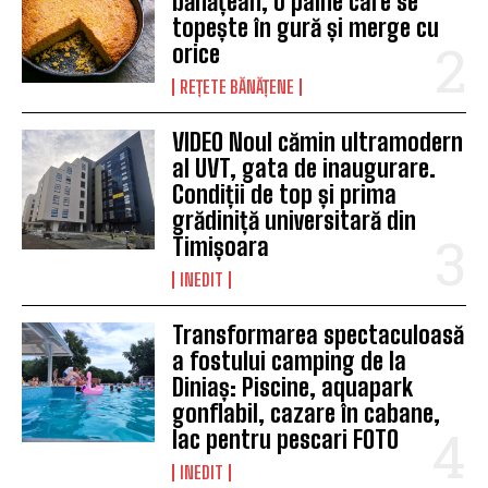
bănățean, o pâine care se
topește în gură și merge cu
orice
REȚETE BĂNĂȚENE
VIDEO Noul cămin ultramodern
al UVT, gata de inaugurare.
Condiții de top și prima
grădiniță universitară din
Timișoara
INEDIT
Transformarea spectaculoasă
a fostului camping de la
Diniaș: Piscine, aquapark
gonflabil, cazare în cabane,
lac pentru pescari FOTO
INEDIT