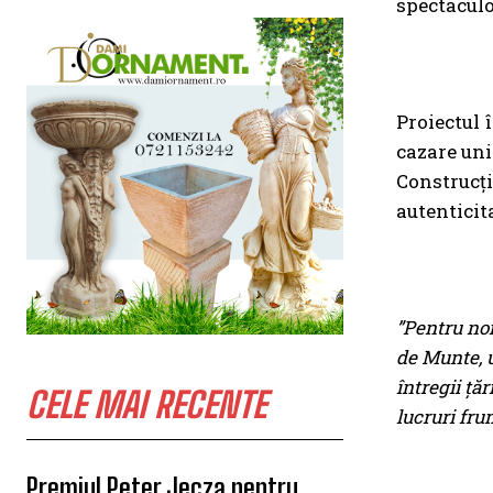
spectaculo
Proiectul 
cazare uni
Construcții
autenticit
”Pentru no
de Munte, u
întregii țăr
CELE MAI RECENTE
lucruri fru
Premiul Peter Jecza pentru