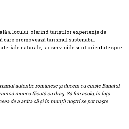
lă a locului, oferind turiștilor experiențe de
ivă care promovează turismul sustenabil.
ateriale naturale, iar serviciile sunt orientate spre
rismul autentic românesc și ducem cu cinste Banatul
seamnă munca făcută cu drag. Să fim acolo, în fața
aceea de a arăta că și în munții noștri se pot naște