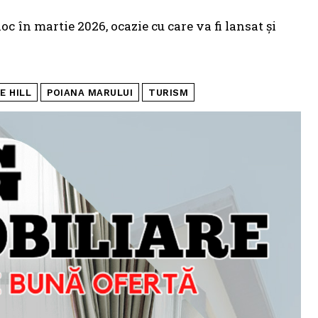
oc în martie 2026, ocazie cu care va fi lansat și
E HILL
POIANA MARULUI
TURISM