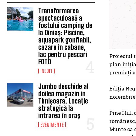
Transformarea
spectaculoasă a
fostului camping de
la Diniaș: Piscine,
aquapark gonflabil,
cazare în cabane,
lac pentru pescari
Proiectul 
FOTO
plan iniți
INEDIT
premiați a
Jumbo deschide al
Ediția Reg
doilea magazin în
noiembrie 
Timișoara. Locație
strategică la
Pine Hill,
intrarea în oraș
românesc, 
EVENIMENTE
Munte ca d