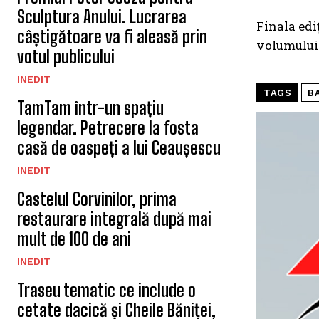
Sculptura Anului. Lucrarea
Finala edi
câștigătoare va fi aleasă prin
volumului 
votul publicului
INEDIT
TAGS
B
TamTam într-un spațiu
legendar. Petrecere la fosta
casă de oaspeți a lui Ceaușescu
INEDIT
Castelul Corvinilor, prima
restaurare integrală după mai
mult de 100 de ani
INEDIT
Traseu tematic ce include o
cetate dacică și Cheile Băniței,