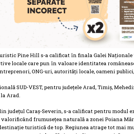
turistic Pine Hill s-a calificat în finala Galei Naționa
ative locale care pun în valoare identitatea româneasc
ntreprenori, ONG-uri, autorități locale, oameni publici
ională SUD-VEST, pentru județele Arad, Timiș, Mehedin
la Arad.
 din județul Caraș-Severin, s-a calificat pentru modu
valorificând frumusețea naturală a zonei Poiana Măru
estinație turistică de top. Regiunea atrage tot mai m