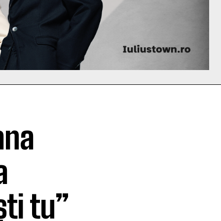
iana
a
ti tu”