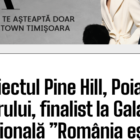
iectul Pine Hill, Po
ului, finalist la Gal
ională ”România eș