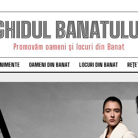
GHIDUL BANATULU
Promovăm oameni și locuri din Banat
ENIMENTE
OAMENI DIN BANAT
LOCURI DIN BANAT
REȚE