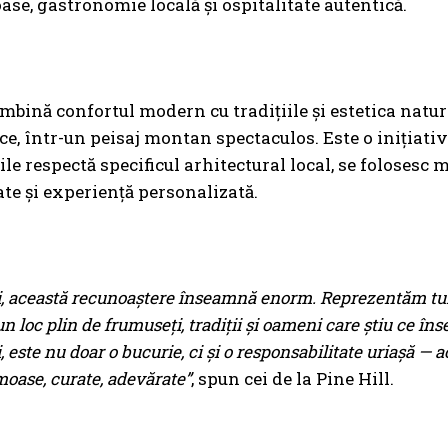
ase, gastronomie locală și ospitalitate autentică.
îmbină confortul modern cu tradițiile și estetica natura
ce, într-un peisaj montan spectaculos. Este o inițiat
le respectă specificul arhitectural local, se folosesc m
ate și experiență personalizată.
i, această recunoaștere înseamnă enorm. Reprezentăm tu
n loc plin de frumuseți, tradiții și oameni care știu ce în
i, este nu doar o bucurie, ci și o responsabilitate uriașă — 
moase, curate, adevărate”
, spun cei de la Pine Hill.