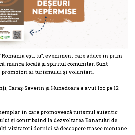
le ”România ești tu”, eveniment care aduce în prim-
ă, munca locală și spiritul comunitar. Sunt
, promotori ai turismului și voluntari.
ți, Caraș-Severin și Hunedoara a avut loc pe 12
l exemplar în care promovează turismul autentic
lui și contribuind la dezvoltarea Banatului de
ulți vizitatori dornici să descopere trasee montane