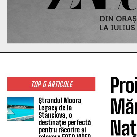
Pro
TOP 5 ARTICOLE
Măr
Ștrandul Moora
Legacy de la
Stanciova, o
Naț
destinație perfectă
pentru răcorire și