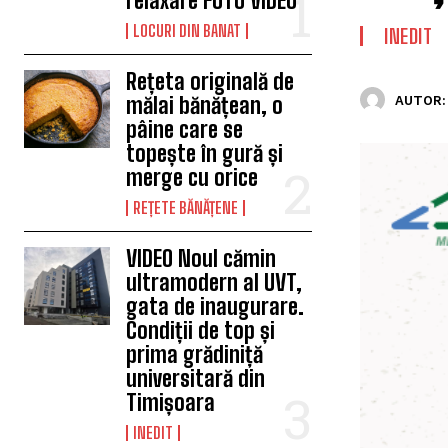
relaxare FOTO VIDEO
LOCURI DIN BANAT
INEDIT
Rețeta originală de
mălai bănățean, o
AUTOR:
pâine care se
topește în gură și
merge cu orice
REȚETE BĂNĂȚENE
VIDEO Noul cămin
ultramodern al UVT,
gata de inaugurare.
Condiții de top și
prima grădiniță
universitară din
Timișoara
INEDIT