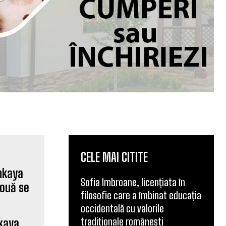
CELE MAI CITITE
Sofia Imbroane, licențiata în
filosofie care a îmbinat educația
occidentală cu valorile
tradiționale românești
nkaya