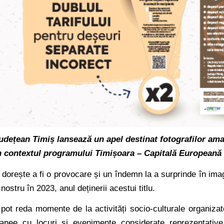
udețean Timiș lansează un apel destinat fotografilor ama
în contextul programului Timișoara – Capitală Europeană a
se dorește a fi o provocare și un îndemn la a surprinde în im
 nostru în 2023, anul deținerii acestui titlu.
e pot reda momente de la activități socio-culturale organizat
tanee cu locuri și evenimente considerate reprezentative