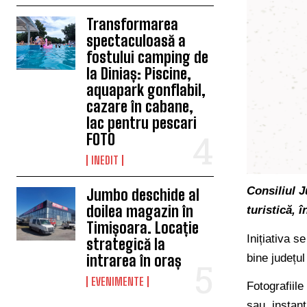
Transformarea
spectaculoasă a
fostului camping de
la Diniaș: Piscine,
aquapark gonflabil,
cazare în cabane,
lac pentru pescari
FOTO
INEDIT
Consiliul J
Jumbo deschide al
doilea magazin în
turistică, 
Timișoara. Locație
Inițiativa 
strategică la
bine județul
intrarea în oraș
EVENIMENTE
Fotografiil
sau instan