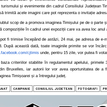
 turismului și evenimente din cadrul Consiliului Județean Tim
 să trimită acele imagini care pot reprezenta o invitație adresa
ublul scop de a promova imaginea Timișului pe de o parte și, p
ă compozițiile în cadrul unei expoziții care va avea loc anu
e pot fi trimise începând de astăzi, 24 mai, pe adresa de e-
. După această dată, toate imaginile primite se vor încăr
.facebook.com/cjtimis
unde, pentru 15 zile, vor putea fi vota
 baza criteriilor stabilite în regulamentul apelului, primele
n Bruxelles, iar autorii lor vor avea oportunitatea de a f
ginea Timișoarei și a întregului județ.
ANAT
CAMPANIE
CONSILIUL JUDETEAN
FOTOGRAFI
P