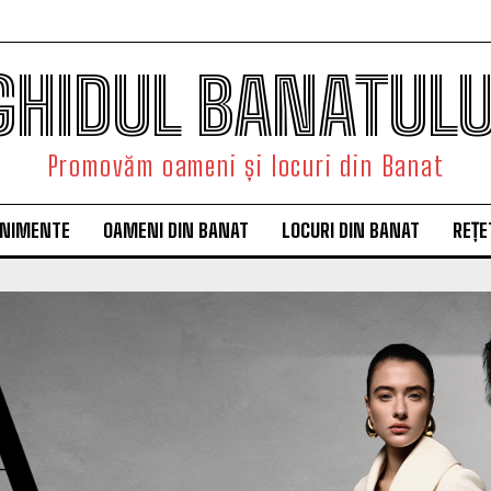
GHIDUL BANATULU
Promovăm oameni și locuri din Banat
ENIMENTE
OAMENI DIN BANAT
LOCURI DIN BANAT
REȚE