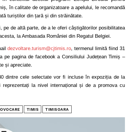
iș, în calitate de organizatoare a apelului, le recomandă
tă turiștilor din țară și din străinătate.
e de altă parte, de a le oferi câștigătorilor posibilitatea
l acesta, la Ambasada României din Regatul Belgiei.
mail
dezvoltare.turism@cjtimis.ro
, termenul limită fiind 31
ca pe pagina de facebook a Consiliului Județean Timiș –
te și apreciate.
 30 dintre cele selectate vor fi incluse în expoziția de la
i reprezentați la nivel internațional și de a promova cu
ROVOCARE
TIMIS
TIMISOARA