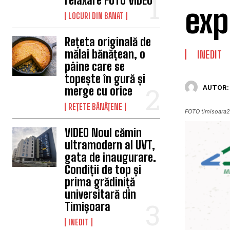
relaxare FOTO VIDEO
exp
LOCURI DIN BANAT
Rețeta originală de
mălai bănățean, o
INEDIT
pâine care se
topește în gură și
AUTOR:
merge cu orice
REȚETE BĂNĂȚENE
FOTO timisoara
VIDEO Noul cămin
ultramodern al UVT,
gata de inaugurare.
Condiții de top și
prima grădiniță
universitară din
Timișoara
INEDIT