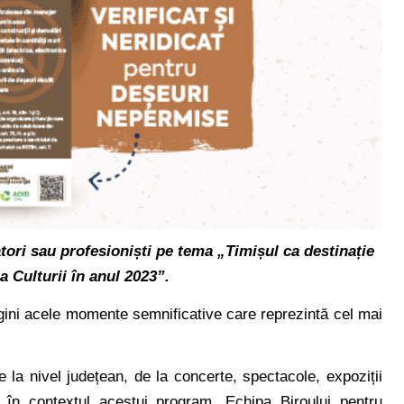
tori sau profesioniști pe tema „Timișul ca destinație
 Culturii în anul 2023”.
agini acele momente semnificative care reprezintă cel mai
e la nivel județean, de la concerte, spectacole, expoziții
 în contextul acestui program. Echipa Biroului pentru