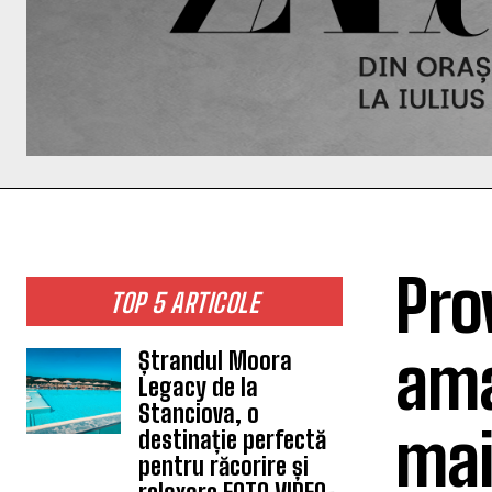
Pro
TOP 5 ARTICOLE
ama
Ștrandul Moora
Legacy de la
Stanciova, o
mai
destinație perfectă
pentru răcorire și