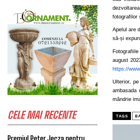
dezvoltarea
fotografilor
Apelul are d
să-și expun
Fotografiil
august 2023
https://www
Ulterior, pe
ambasada di
mândrie ima
CELE MAI RECENTE
TAGS
B
Premiul Peter Jecza pentru