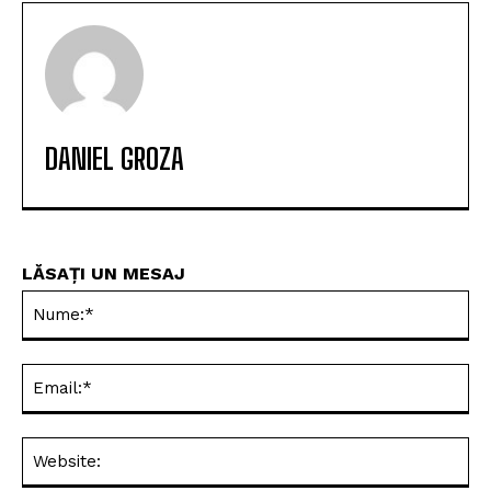
DANIEL GROZA
LĂSAȚI UN MESAJ
Nu
Ema
Web