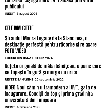
Lucrarea câștigătoare va fi aleasă prin votul
publicului
INEDIT
5 august 2026
CELE MAI CITITE
Ștrandul Moora Legacy de la Stanciova, o
destinație perfectă pentru răcorire și relaxare
FOTO VIDEO
LOCURI DIN BANAT
18 iulie 2024
Rețeta originală de mălai bănățean, o pâine care
se topește în gură și merge cu orice
REȚETE BĂNĂȚENE
20 septembrie 2022
VIDEO Noul cămin ultramodern al UVT, gata de
inaugurare. Condiții de top și prima grădiniță
universitară din Timișoara
INEDIT
4 februarie 2025