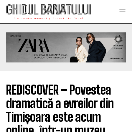
GHIDUL BANATULUI
Promovăm oameni și locuri din Banat
REDISCOVER – Povestea
dramatică a evreilor din
Timișoara este acum
online, într-un muzeu