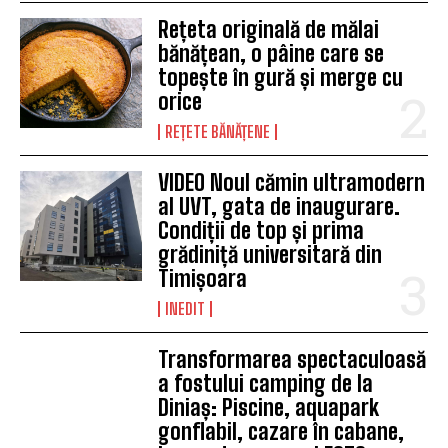
Rețeta originală de mălai
bănățean, o pâine care se
topește în gură și merge cu
orice
REȚETE BĂNĂȚENE
VIDEO Noul cămin ultramodern
al UVT, gata de inaugurare.
Condiții de top și prima
grădiniță universitară din
Timișoara
INEDIT
Transformarea spectaculoasă
a fostului camping de la
Diniaș: Piscine, aquapark
gonflabil, cazare în cabane,