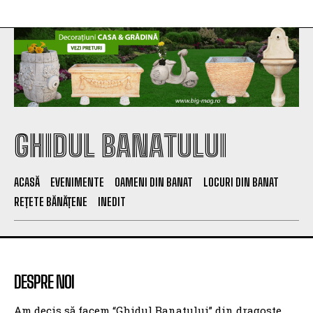
GHIDUL BANATULUI
ACASĂ
EVENIMENTE
OAMENI DIN BANAT
LOCURI DIN BANAT
REȚETE BĂNĂȚENE
INEDIT
DESPRE NOI
Am decis să facem “Ghidul Banatului” din dragoste