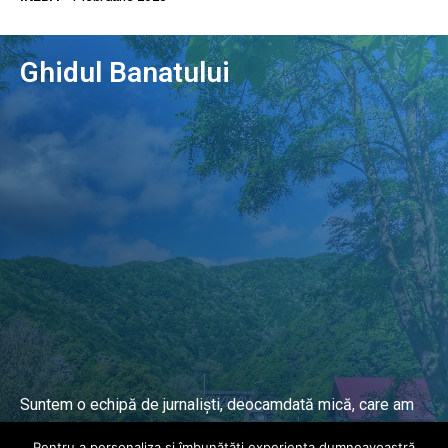
Ghidul Banatului
Suntem o echipă de jurnaliști, deocamdată mică, care am
lucrat și lucrăm în presa locală și națională de mai mulți
Pentru a personaliza și îmbunătăți experiența dumneavoastră