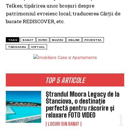
Telkes; tipărirea unor broșuri despre
patrimoniul evreiesc local; traducerea Cărții de
bucate REDISCOVER, etc.
TAGS
BANAT
EVREI
MUZEU
ONLINE
POVESTEA
TIMISOARA
VIRTUAL
TOP 5 ARTICOLE
Ștrandul Moora Legacy de la
Stanciova, o destinație
perfectă pentru răcorire și
relaxare FOTO VIDEO
LOCURI DIN BANAT