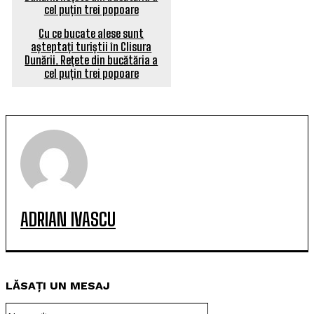
Cu ce bucate alese sunt
așteptați turiștii în Clisura
Dunării. Rețete din bucătăria a
cel puțin trei popoare
ADRIAN IVASCU
LĂSAȚI UN MESAJ
Nume:*