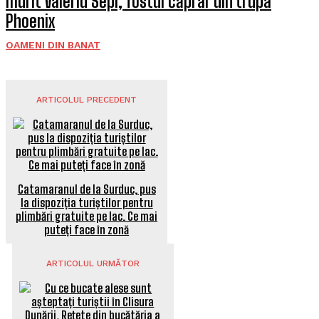
murit Valeriu Sepi, fostul căprar din trupa
Phoenix
OAMENI DIN BANAT
ARTICOLUL PRECEDENT
Catamaranul de la Surduc, pus
la dispoziția turiștilor pentru
plimbări gratuite pe lac. Ce mai
puteți face în zonă
ARTICOLUL URMĂTOR