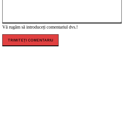
Vă rugăm să introduceți comentariul dvs.!
CELE MAI CITITE
Sofia Imbroane, licențiata în filosofie care a îmbinat
educația occidentală cu valorile tradiționale
românești
Timișoara secretă. Descoperă-i legendele, misterele
și simbolurile!