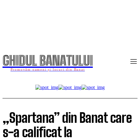
GHIDUL BANATULUI
Promovăm oameni și locuri din Banat
„Spartana” din Banat care
s-a calificat la