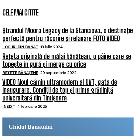
CELE MAI CITITE
Ștrandul Moora Legacy de la Stanciova, o destinație
perfectă pentru răcorire și relaxare FOTO VIDEO
LOCURI DIN BANAT
18 iulie 2024
Rețeta originală de mălai bănățean, o pâine care se
topește în gură și merge cu orice
REȚETE BĂNĂȚENE
20 septembrie 2022
VIDEO Noul cămin ultramodern al UVT, gata de
inaugurare. Condiții de top și prima grădiniță
universitară din Timișoara
INEDIT
4 februarie 2025
Ghidul Banatului