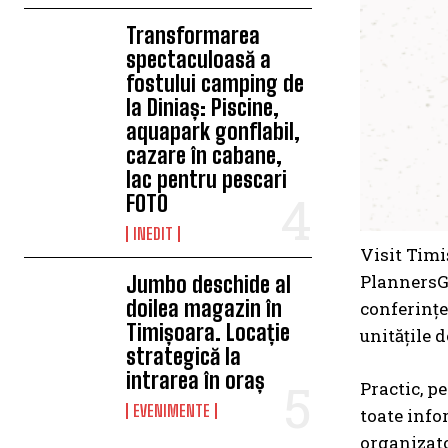
Transformarea
spectaculoasă a
fostului camping de
la Diniaș: Piscine,
aquapark gonflabil,
cazare în cabane,
lac pentru pescari
FOTO
INEDIT
Visit Timiș
PlannersGu
Jumbo deschide al
doilea magazin în
conferințe
Timișoara. Locație
unitățile d
strategică la
intrarea în oraș
Practic, pe
EVENIMENTE
toate info
organizato