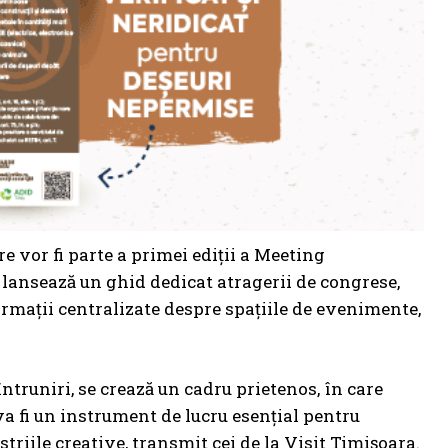
are vor fi parte a primei ediții a Meeting
lansează un ghid dedicat atragerii de congrese,
rmații centralizate despre spațiile de evenimente,
 întruniri, se crează un cadru prietenos, în care
 va fi un instrument de lucru esențial pentru
riile creative, transmit cei de la Visit Timișoara.