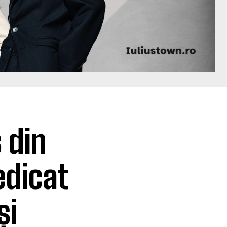
 din
edicat
și