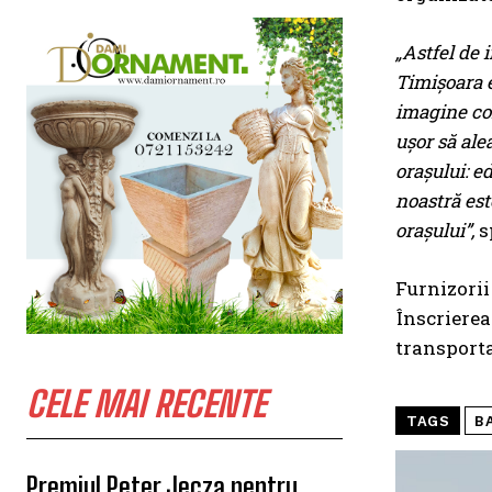
„Astfel de 
Timișoara e
imagine comp
ușor să al
orașului: e
noastră est
orașului”,
s
Furnizorii
Înscrierea 
transporta
CELE MAI RECENTE
TAGS
B
Premiul Peter Jecza pentru