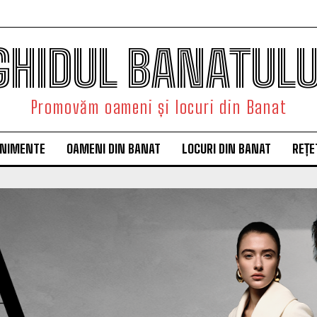
GHIDUL BANATULU
Promovăm oameni și locuri din Banat
ENIMENTE
OAMENI DIN BANAT
LOCURI DIN BANAT
REȚE