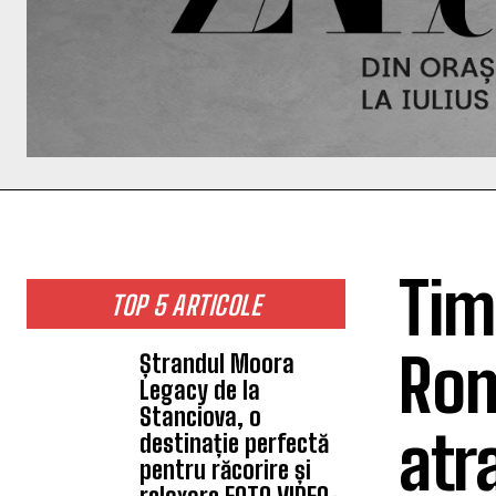
Tim
TOP 5 ARTICOLE
Rom
Ștrandul Moora
Legacy de la
Stanciova, o
atr
destinație perfectă
pentru răcorire și