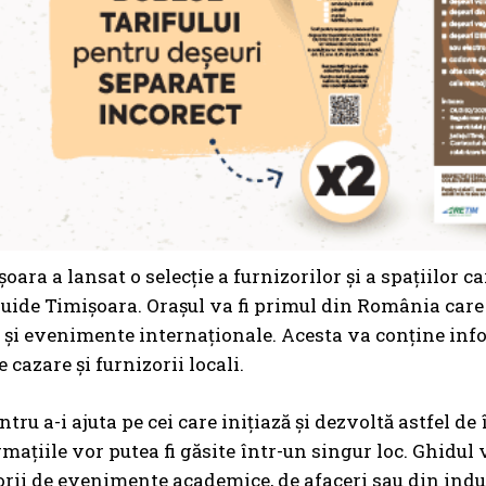
oara a lansat o selecție a furnizorilor și a spațiilor c
ide Timișoara. Orașul va fi primul din România care 
 și evenimente internaționale. Acesta va conține info
e cazare și furnizorii locali.
ntru a-i ajuta pe cei care inițiază și dezvoltă astfel de
rmațiile vor putea fi găsite într-un singur loc. Ghidul
rii de evenimente academice, de afaceri sau din indust