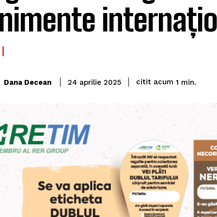
nimente internați
citit acum
Dana Decean
1
min.
24 aprilie 2025