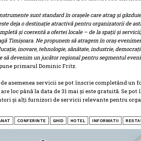
instrumente sunt standard în orașele care atrag și găzduies
ste deja o destinație atractivă pentru organizatorii de as
letă și coerentă a ofertei locale – de la spații și servicii, 
eagă Timișoara. Ne propunem să atragem în oraș eveniment
ducație, inovare, tehnologie, sănătate, industrie, democrați
e să devenim un jucător regional pentru segmentul evenim
pune primarul Dominic Fritz.
 de asemenea servicii se pot înscrie completând un f
are loc până la data de 31 mai și este gratuită. Se pot 
tori și alți furnizori de servicii relevante pentru or
ANAT
CONFERINTE
GHID
HOTEL
INFORMATII
RESTA