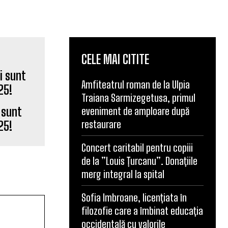
CELE MAI CITITE
Amfiteatrul roman de la Ulpia
Traiana Sarmizegetusa, primul
i sunt
eveniment de amploare după
restaurare
25!
Concert caritabil pentru copiii
de la ”Louis Țurcanu”. Donațiile
merg integral la spital
Sofia Imbroane, licențiata în
filozofie care a îmbinat educația
occidentală cu valorile