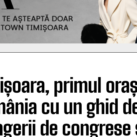
ișoara, primul oraș
ânia cu un ghid d
agerii de congrese 