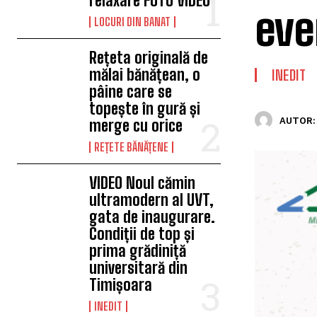
relaxare FOTO VIDEO
eve
LOCURI DIN BANAT
Rețeta originală de
mălai bănățean, o
INEDIT
pâine care se
topește în gură și
AUTOR:
merge cu orice
REȚETE BĂNĂȚENE
VIDEO Noul cămin
ultramodern al UVT,
gata de inaugurare.
Condiții de top și
prima grădiniță
universitară din
Timișoara
INEDIT