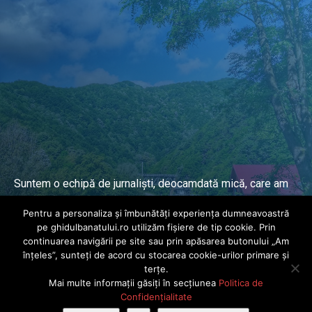
Suntem o echipă de jurnaliști, deocamdată mică, care am
lucrat și lucrăm în presa locală și națională de mai mulți
Pentru a personaliza și îmbunătăți experiența dumneavoastră
ani.
pe ghidulbanatului.ro utilizăm fișiere de tip cookie. Prin
continuarea navigării pe site sau prin apăsarea butonului „Am
înțeles”, sunteți de acord cu stocarea cookie-urilor primare și
DESPRE PROIECT
terțe.
Mai multe informații găsiți în secțiunea
Politica de
© Ghidul Banatului 2025. Toate drepturile rezervate · Dezvoltat de
Confidențialitate
Power Media FX