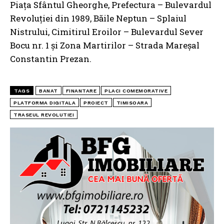
Piața Sfântul Gheorghe, Prefectura – Bulevardul
Revoluției din 1989, Băile Neptun – Splaiul
Nistrului, Cimitirul Eroilor – Bulevardul Sever
Bocu nr. 1 și Zona Martirilor – Strada Mareșal
Constantin Prezan.
TAGS
BANAT
FINANTARE
PLACI COMEMORATIVE
PLATFORMA DIGITALA
PROIECT
TIMISOARA
TRASEUL REVOLUTIEI