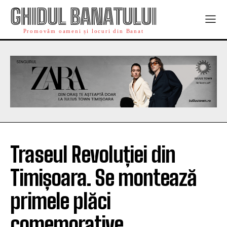
GHIDUL BANATULUI
Promovăm oameni și locuri din Banat
Traseul Revoluției din
Timișoara. Se montează
primele plăci
comemorative