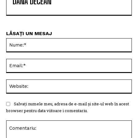
DANA DECEAN
LĂSAȚI UN MESAJ
Nu
Ema
Web
Salvați numele meu, adresa de e-mail și site-ul web în acest
browser pentru data viitoare i comentariu.