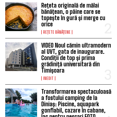
Rețeta originală de mălai
bănățean, o pâine care se
topește în gură și merge cu
orice
REȚETE BĂNĂȚENE
VIDEO Noul cămin ultramodern
al UVT, gata de inaugurare.
Condiții de top și prima
grădiniță universitară din
Timișoara
INEDIT
Transformarea spectaculoasă
a fostului camping de la
Diniaș: Piscine, aquapark
gonflabil, cazare în cabane,
lac pentru pescari FOTO