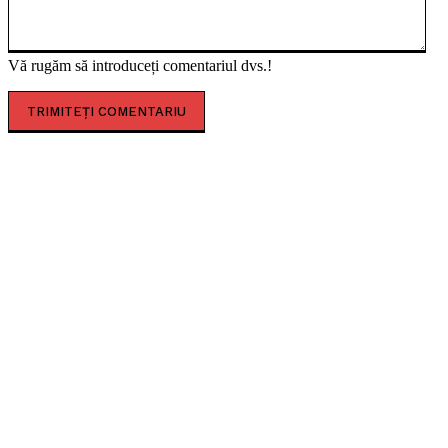
Vă rugăm să introduceți comentariul dvs.!
CELE MAI CITITE
Concert caritabil pentru copiii de la ”Louis Țurcanu”.
Donațiile merg integral la spital
Sofia Imbroane, licențiata în filozofie care a îmbinat
educația occidentală cu valorile tradiționale
românești