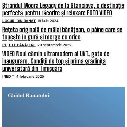
Ștrandul Moora Legacy de la Stanciova, o destinație
perfectă pentru răcorire și relaxare FOTO VIDEO
LOCURI DIN BANAT
18 iulie 2024
Rețeta originală de mălai bănățean, o pâine care se
topește în gură și merge cu orice
REȚETE BĂNĂȚENE
20 septembrie 2022
VIDEO Noul cămin ultramodern al UVT, gata de
inaugurare. Condiții de top și prima grădiniță
universitară din Timișoara
INEDIT
4 februarie 2025
Ghidul Banatului