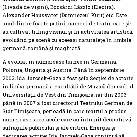
(Livada de vișini), Bocsárdi László (Electra),
Alexander Hausvater (Dumnezeul Kurt) etc. Este
unul dintre foarte puținii oameni de teatru care și-
au cultivat trilingvismul și în activitatea artistică,
evoluând pe scenă cu aceeași naturalețe în limbile
germană, română și maghiară.
A evoluat în numeroase turnee în Germania,
Polonia, Ungaria și Austria. Până în septembrie
2003, Ida Jarcsek-Gaza a fost şefa Secţiei de actorie
în limba germană a Facultăţii de Muzică din cadrul
Universității de Vest din Timişoara, iar din 2003
până în 2007 a fost directorul Teatrului German de
Stat Timişoara, perioadă în care teatrul a produs
numeroase spectacole care au întrunit deopotrivă
sufragiile publicului și ale criticii. Energia și
dedicarea actriței Ida Jarcsek-Gaza continuă să