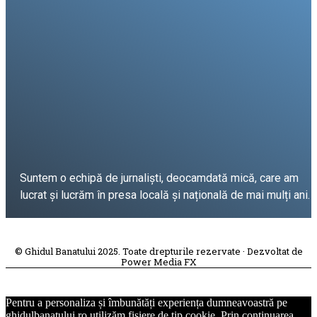
Suntem o echipă de jurnaliști, deocamdată mică, care am
lucrat și lucrăm în presa locală și națională de mai mulți ani.
DESPRE PROIECT
© Ghidul Banatului 2025. Toate drepturile rezervate · Dezvoltat de
Power Media FX
Pentru a personaliza și îmbunătăți experiența dumneavoastră pe
ghidulbanatului.ro utilizăm fișiere de tip cookie. Prin continuarea