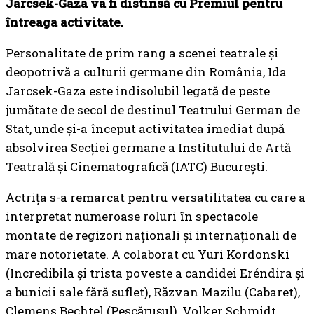
Jarcsek-Gaza va fi distinsă cu Premiul pentru
întreaga activitate.
Personalitate de prim rang a scenei teatrale și
deopotrivă a culturii germane din România, Ida
Jarcsek-Gaza este indisolubil legată de peste
jumătate de secol de destinul Teatrului German de
Stat, unde și-a început activitatea imediat după
absolvirea Secţiei germane a Institutului de Artă
Teatrală şi Cinematografică (IATC) Bucureşti.
Actrița s-a remarcat pentru versatilitatea cu care a
interpretat numeroase roluri în spectacole
montate de regizori naționali și internaționali de
mare notorietate. A colaborat cu Yuri Kordonski
(Incredibila și trista poveste a candidei Eréndira și
a bunicii sale fără suflet), Răzvan Mazilu (Cabaret),
Clemens Bechtel (Pescărușul), Volker Schmidt