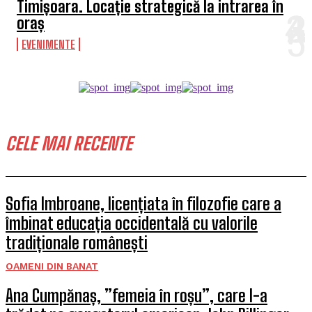
Timișoara. Locație strategică la intrarea în
oraș
EVENIMENTE
CELE MAI RECENTE
Sofia Imbroane, licențiata în filozofie care a
îmbinat educația occidentală cu valorile
tradiționale românești
OAMENI DIN BANAT
Ana Cumpănaș, ”femeia în roșu”, care l-a