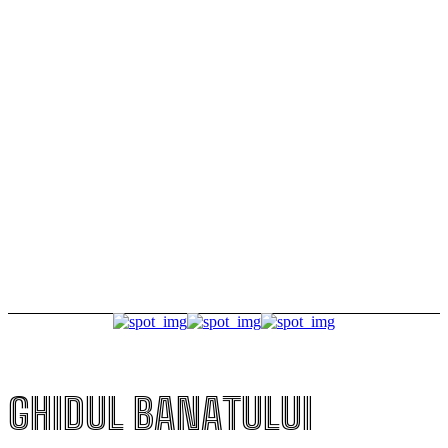
Timișoara secretă. Descoperă-i legendele, misterele
și simbolurile!
Premiul Peter Jecza pentru Sculptura Anului.
Lucrarea câștigătoare va fi aleasă prin votul
publicului
Tururi ghidate gratuite într-unul dintre cele mai
frumoase puncte de belvedere din Timișoara
GHIDUL BANATULUI