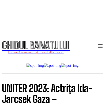
GHIDUL BANATULUI
Promovăm oameni și locuri din Banat
UNITER 2023: Actrița Ida-
Jarcsek Gaza –