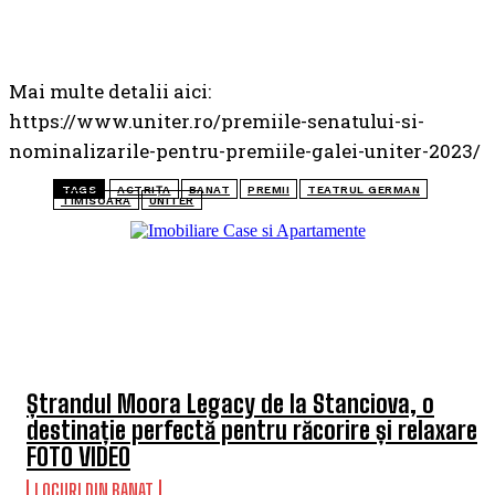
Mai multe detalii aici:
https://www.uniter.ro/premiile-senatului-si-
nominalizarile-pentru-premiile-galei-uniter-2023/
TAGS
ACTRIȚA
BANAT
PREMII
TEATRUL GERMAN
TIMISOARA
UNITER
TOP 5 ARTICOLE
Ștrandul Moora Legacy de la Stanciova, o
destinație perfectă pentru răcorire și relaxare
FOTO VIDEO
LOCURI DIN BANAT