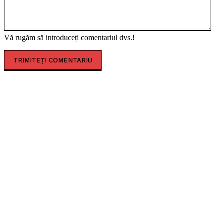
Vă rugăm să introduceți comentariul dvs.!
CELE MAI CITITE
Amfiteatrul roman de la Ulpia Traiana Sarmizegetusa,
primul eveniment de amploare după restaurare
Concert caritabil pentru copiii de la ”Louis Țurcanu”.
Donațiile merg integral la spital
Sofia Imbroane, licențiata în filozofie care a îmbinat