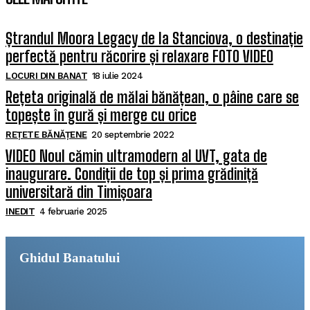
Ștrandul Moora Legacy de la Stanciova, o destinație
perfectă pentru răcorire și relaxare FOTO VIDEO
LOCURI DIN BANAT
18 iulie 2024
Rețeta originală de mălai bănățean, o pâine care se
topește în gură și merge cu orice
REȚETE BĂNĂȚENE
20 septembrie 2022
VIDEO Noul cămin ultramodern al UVT, gata de
inaugurare. Condiții de top și prima grădiniță
universitară din Timișoara
INEDIT
4 februarie 2025
Ghidul Banatului