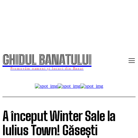
GHIDUL BANATULUI
Promovăm oameni și locuri din Banat
A început Winter Sale la
Iulius Town! Găsești