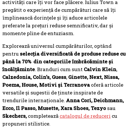
activități care îți vor face plăcere. Iulius Town a
pregătit o experiență de cumpărături care să îți
împlinească dorințele și îți aduce articolele
preferate la prețuri reduse semnificativ, dar și
momente pline de entuziasm.
Explorează universul cumpărăturilor, optând
pentru
selecția diversificată de produse reduse cu
până la 70% din categoriile îmbrăcăminte și
încălțăminte
. Branduri cum sunt
Calvin Klein
,
Calzedonia,
Colin’s, Guess
,
Ginette, Next, Nissa,
Poema, House, Motivi și Terranova
oferă articole
versatile și sugestii de ținute inspirate de
trendurile internaționale.
Anna Cori, Deichmann,
Ecco, Il Passo, Musette, Xara Shoes, Tezyo
sau
Skechers,
completează
catalogul de reduceri
cu
propuneri stilistice.