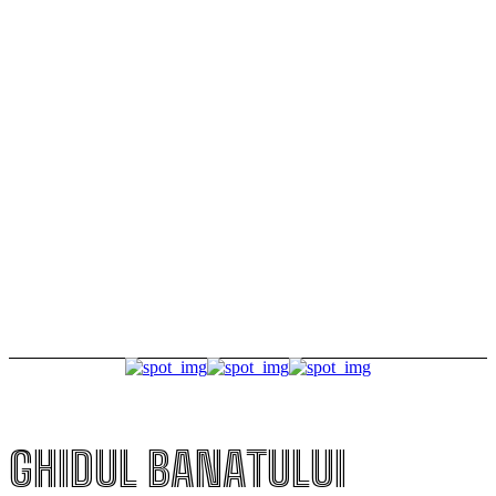
educația occidentală cu valorile tradiționale
românești
Timișoara secretă. Descoperă-i legendele, misterele
și simbolurile!
Premiul Peter Jecza pentru Sculptura Anului.
Lucrarea câștigătoare va fi aleasă prin votul
publicului
GHIDUL BANATULUI