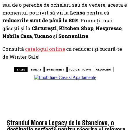
sau de o pereche de ochelari sau de vedere, acesta e
momentul potrivit să vii la
Lensa
pentru că
reducerile sunt de până la 80%
. Promoții mai
găsești și la
Cărturești
,
Kitchen Shop
,
Nespresso
,
Nobila Casa
,
Tucano
și
Sonnenline
.
Consultă
catalogul online
cu reduceri și bucură-te
de Winter Sale!
TAGS
BANAT
EVENIMENT
IULIUS TOWN
REDUCERI
TOP 5 ARTICOLE
Ștrandul Moora Legacy de la Stanciova, o
destinație perfectă pentru răcorire și relaxare