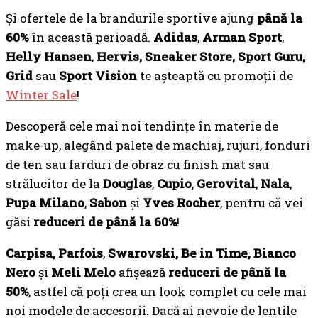
Și ofertele de la brandurile sportive ajung
până la
60%
în această perioadă.
Adidas
,
Arman Sport
,
Helly Hansen
,
Hervis, Sneaker Store, Sport Guru,
Grid
sau
Sport Vision
te așteaptă cu promoții de
Winter Sale
!
Descoperă cele mai noi tendințe în materie de
make-up, alegând palete de machiaj, rujuri, fonduri
de ten sau farduri de obraz cu finish mat sau
strălucitor de la
Douglas
,
Cupio
,
Gerovital
,
Nala
,
Pupa Milano
,
Sabon
și
Yves Rocher
, pentru că vei
găsi
reduceri de până la 60%
!
Carpisa, Parfois
,
Swarovski, Be in Time, Bianco
Nero
și
Meli Melo
afișează
reduceri de până la
50%
, astfel că poți crea un look complet cu cele mai
noi modele de accesorii. Dacă ai nevoie de lentile