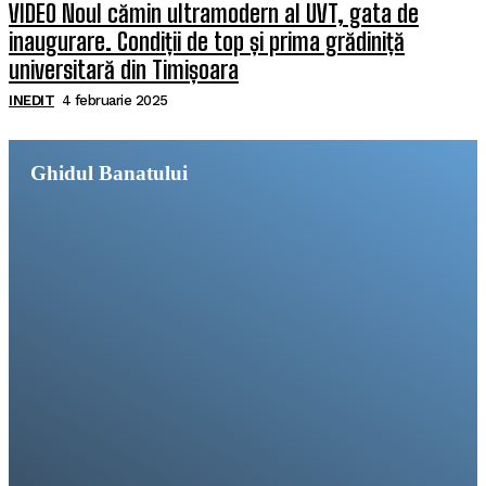
VIDEO Noul cămin ultramodern al UVT, gata de
inaugurare. Condiții de top și prima grădiniță
universitară din Timișoara
INEDIT
4 februarie 2025
Ghidul Banatului