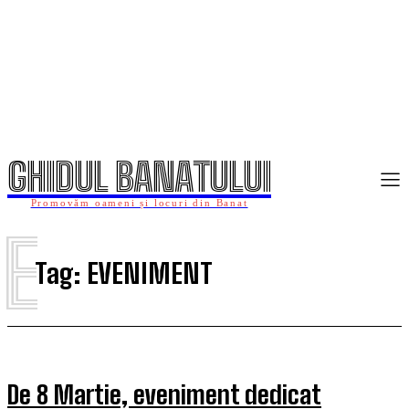
GHIDUL BANATULUI
Promovăm oameni și locuri din Banat
E
Tag:
EVENIMENT
De 8 Martie, eveniment dedicat